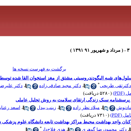
برگشت به فهرست نسخه ها
سلول‌های شبه الیگودندروسیتی مشتق از مغز استخوان القا شده توسط
*
دکترتقی طریحی
،
دکتر مجید صادقی‌زاده
،
دکتر علیرضا
(PDF)
(۵۲۸۰ دریافت)
ایی پرسشنامه سبک زندگی ارتقای سلامت به روش تحلیل عاملی
شادنوش
،
میلاد نظر زاده
،
زینب بیدل
،
اسعد رعنای
 (PDF)
(۷۳۱۰ دریافت)
نان واحد بهداشت محیط مراکز بهداشت تابعه دانشگاه علوم پزشکی 
*
،
دکتر محمودرضا گوهری
،
هدی فلاح‌دار