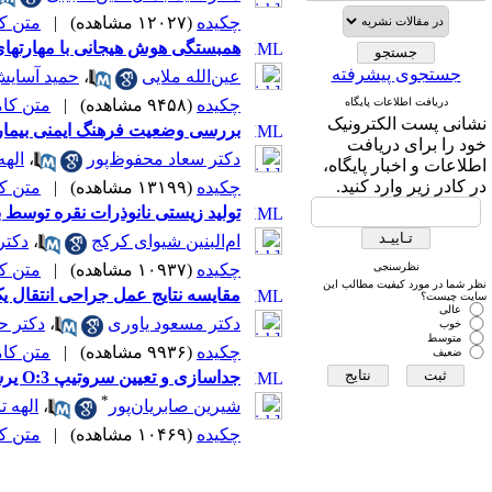
چکیده
(۱۲۰۲۷ مشاهده)
|
متن کامل
همبستگی هوش هیجانی با مهارتهای
جستجوی پیشرفته
عین‌الله ملایی
،
حمید آسای
دریافت اطلاعات پایگاه
چکیده
(۹۴۵۸ مشاهده)
|
متن کامل 
نشانی پست الکترونیک
بررسی وضعیت فرهنگ ایمنی بیمار د
خود را برای دریافت
دکتر سعاد محفوظ‌پور
،
الهه
اطلاعات و اخبار پایگاه،
در کادر زیر وارد کنید.
چکیده
(۱۳۱۹۹ مشاهده)
|
متن کامل
تولید زیستی نانوذرات نقره توس
ام‌البنین شیوای کرکج
،
دکتر
نظرسنجی
چکیده
(۱۰۹۳۷ مشاهده)
|
متن کامل
نظر شما در مورد کیفیت مطالب این
مقایسه نتایج عمل جراحی انتقال یک 
سایت چیست؟
عالی
دکتر مسعود یاوری
،
دکتر ح
خوب
متوسط
چکیده
(۹۹۳۶ مشاهده)
|
متن کامل 
ضعیف
جداسازی و تعیین سروتیپ O:3 یرسینیا انتروکولیتیکا از گوشت مرغ عرضه شده به بازار مصرف شهرستان شهرکرد
*
شیرین صابریان‌پور
،
الهه ت
چکیده
(۱۰۴۶۹ مشاهده)
|
متن کامل