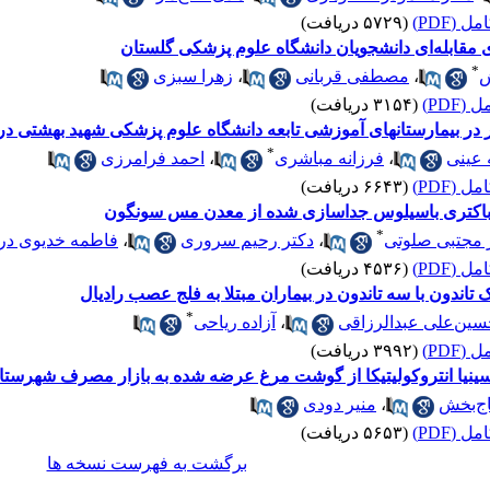
 (PDF)
(۵۷۲۹ دریافت)
 مقابله‌ای دانشجویان دانشگاه علوم پزشکی گلستان
*
ش
،
مصطفی قربانی
،
زهرا سبزی
(PDF)
(۳۱۵۴ دریافت)
ر بیمارستانهای آموزشی تابعه دانشگاه علوم پزشکی شهید بهشتی در سال
*
 عینی
،
فرزانه مباشری
،
احمد فرامرزی
 (PDF)
(۶۶۴۳ دریافت)
ط باکتری باسیلوس جداسازی شده از معدن مس سونگون
*
 مجتبی صلوتی
،
دکتر رحیم سروری
،
فاطمه خدیوی د
 (PDF)
(۴۵۳۶ دریافت)
تاندون با سه تاندون در بیماران مبتلا به فلج عصب رادیال
*
سین‌علی عبدالرزاقی
،
آزاده ریاحی
(PDF)
(۳۹۹۲ دریافت)
اج‌بخش
،
منیر دودی
 (PDF)
(۵۶۵۳ دریافت)
برگشت به فهرست نسخه ها