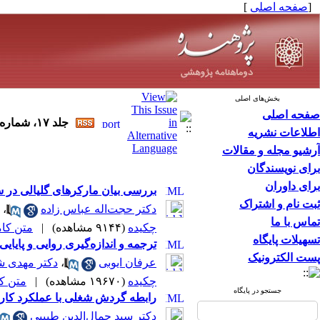
[
صفحه اصلی
]
بخش‌های اصلی
صفحه اصلی
جلد ۱۷، شماره ۳ - ( مرداد و شهریور ۹۱ ۱۳۹۱ )
اطلاعات نشریه
آرشیو مجله و مقالات
برای نویسندگان
برای داوران
بررسی بیان مارکرهای گلیالی در 
ثبت نام و اشتراک
دکتر حجت‌اله عباس زاده
،
تماس با ما
چکیده
(۹۱۴۴ مشاهده)
|
متن کامل 
تسهیلات پایگاه
ترجمه و اندازه‌گیری روایی و پای
پست الکترونیک
عرفان ایوبی
،
دکتر مهدی 
چکیده
(۱۹۶۷۰ مشاهده)
|
متن کامل
جستجو در پایگاه
رابطه گردش شغلی با عملکرد کارک
دکتر سید جمال‌الدین طبیبی