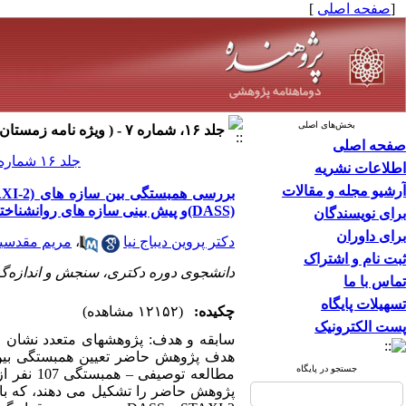
[
صفحه اصلی
]
بخش‌های اصلی
جلد ۱۶، شماره ۷ - ( ویژه نامه زمستان ۹۰ ۱۳۹۰ )
صفحه اصلی
جلد ۱۶ شماره ۷ صفحات ۳۴۶-۳۳۹
اطلاعات نشریه
آرشیو مجله و مقالات
(DASS)و پیش بینی سازه های روانشناختی DASS بر اساس مقیاس STAXI-2
برای نویسندگان
برای داوران
دکتر پروین دیباج نیا
،
مریم مقدسی
ثبت نام و اشتراک
دانشجوی دوره دکتری، سنجش و اندازه‌گی
تماس با ما
تسهیلات پایگاه
چکیده:
(۱۲۱۵۲ مشاهده)
پست الکترونیک
سابقه و هدف: پژوهشهای متعدد نشان م
هدف پژوهش حاضر تعیین همبستگی بین 
جستجو در پایگاه
مطالعه ت
پژوهش حاضر را تشکیل می دهند، که با 