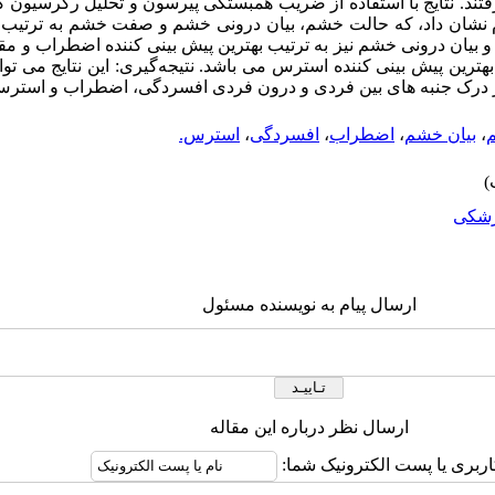
سی قرار گرفتند. نتایج با استفاده از ضریب همبستگی پیرسون و تحلیل رگرسیون 
گام نشان داد، که حالت خشم، بیان درونی خشم و صفت خشم به ترتیب ب
بیان درونی خشم نیز به ترتیب بهترین پیش بینی کننده اضطراب و 
رین پیش بینی کننده استرس می باشد. نتیجه‌گیری: این نتایج می توا
ر درک جنبه های بین فردی و درون فردی افسردگی، اضطراب و استرس ب
،
بیان خشم
،
اضطراب
،
افسردگی
،
استرس.
شکی
ارسال پیام به نویسنده مسئول
ارسال نظر درباره این مقاله
اربری یا پست الکترونیک شما: