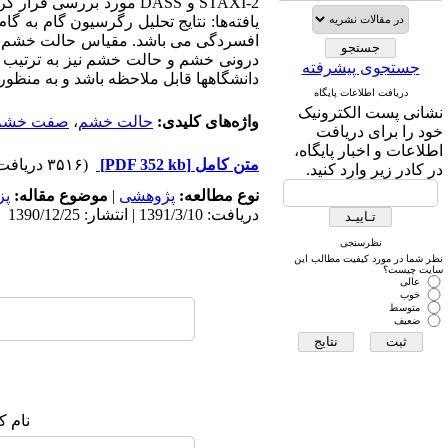
STAXI-2 و DASS مورد برر
یافته‌ها: نتایج تحلیل رگرسیون گام به 
افسردگی می باشد. مقیاس حالت خشم و 
درونی خشم و حالت خشم نیز به ترتیب بهت
جستجوی پیشرفته
دانشگاهها قابل ملاحظه باشد و به منظو
دریافت اطلاعات پایگاه
نشانی پست الکترونیک
واژه‌های کلیدی:
حالت خشم
،
صفت خشم
خود را برای دریافت
اطلاعات و اخبار پایگاه،
متن کامل
[PDF 352 kb]
(۳۵۱۶ دریافت)
در کادر زیر وارد کنید.
نوع مطالعه:
پژوهشی
|
موضوع مقاله:
پز
دریافت: 1391/3/10 | انتشار: 1390/12/25
نظرسنجی
نظر شما در مورد کیفیت مطالب این
سایت چیست؟
عالی
خوب
متوسط
ضعیف
نام ک