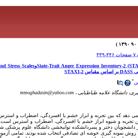
بررسی همبستگی بین سازه های on Inventory-2 (STAXI-2
*
ن
ری، دانشگاه علامه طباطبایی ،
mmoghadasin@yahoo.com
ی دهد که بین تجربه و ابراز خشم با افسردگی، اضطراب و استرس
تجربه و شیوه ابراز خشم با افسردگی، اضطراب و استرس است. مو
وصیفی – همبستگی 107 نفر از دانشجویان دختر و پسردانشکده توانبخشی دانشگاه علوم پ
روش نمونه گیری خوشه ای تصادفی انتخاب شده بودند. تمامی آزمودن