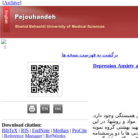
]
Archive
[
برگشت به فهرست نسخه ها
State-Trait Anger Expressi)وDepression Anxiety and Stress Scales
 همبستگی وجود دارد.
اد و روشها: در این
Download citation:
زشکی شهید بهشتی گروه نمونه
BibTeX
|
RIS
|
EndNote
|
Medlars
|
ProCite
ی ها با دو پرسشنامه
|
Reference Manager
|
RefWorks