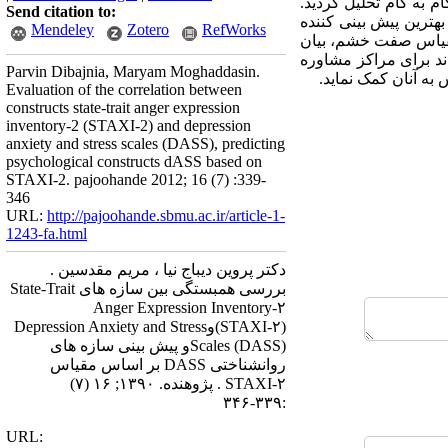
گام به گام تحلیل گردید.
Send citation to:
هترین پیش بینی کننده
Mendeley
Zotero
RefWorks
مقیاس صفت خشم، بیان
ند برای مراکز مشاوره
Parvin Dibajnia, Maryam Moghaddasin.
ه آنان کمک نماید.
Evaluation of the correlation between
constructs state-trait anger expression
inventory-2 (STAXI-2) and depression
anxiety and stress scales (DASS), predicting
psychological constructs dASS based on
STAXI-2. pajoohande 2012; 16 (7) :339-
346
URL:
http://pajoohande.sbmu.ac.ir/article-1-
1243-fa.html
دکتر پروین دیباج نیا ، مریم مقدسین .
بررسی همبستگی بین سازه های State-Trait
Anger Expression Inventory-۲
(STAXI-۲)وDepression Anxiety and Stress
Scales (DASS)و پیش بینی سازه های
روانشناختی DASS بر اساس مقیاس
STAXI-۲ . پژوهنده. ۱۳۹۰; ۱۶ (۷)
:۳۳۹-۳۴۶
URL: