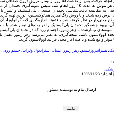
میلی‌گرم به ازای هر کیلوگرم وزن برای هر موش به مدت 10 روز انجام شد. سپس نمون
فتی به مقایسه بافت‌شناسی تخمدان طبیعی، پلی‌کیستیک و تیمار با
بافتی به ضخامت 6 تا 7 میکرون برش زده شدند و با روش رنگ‌آمیزی هماتوکسیلین- ائوزین تهیه گ
ANOV آزمون شدند و 05/0p< سطح معنی‌دار در نظر گرفته شد. یافته‌ها: اندازه‌گیری لایه گرانول
، بهبود چشمگیر تخمدان پلی‌کیستیک را در رت‌های تیمار شده با س
همچنین، در بیش از 70% موارد نمونه‌های تیمارشده با زهر زنبور، اجسام زرد که در تخمدان پل
جدد اوولاسیون باشد. نتیجه‌گیری: به نظر می‌رسد زهر زنبور عسل با ا
 موثر واقع شده و باعث آغاز مجدد فرآیند اوولاسیون گردد.
یک
،
هیپراندروژنیسم
،
زهر زنبور عسل
،
استرادیول ولرات
،
جسم زرد.
شکی
ارسال پیام به نویسنده مسئول