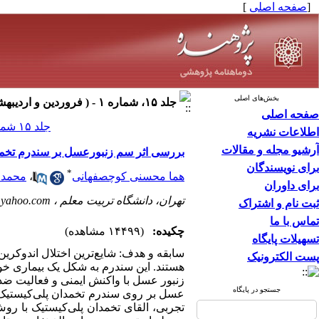
[
صفحه اصلی
]
بخش‌های اصلی
جلد ۱۵، شماره ۱ - ( فروردين و ارديبهشت ۱۳۸۹ )
صفحه اصلی
جلد ۱۵ شماره ۱ صفحات ۶-۱
اطلاعات نشریه
آرشیو مجله و مقالات
بررسی اثر سم زنبورعسل بر سندرم تخم
برای نویسندگان
*
هما محسنی کوچصفهانی
،
محمد ن
برای داوران
تهران، دانشگاه تربیت معلم ،
@yahoo.com
ثبت نام و اشتراک
تماس با ما
چکیده:
(۱۴۴۹۹ مشاهده)
تسهیلات پایگاه
پست الکترونیک
هستند. این سندرم به شکل یک بیماری خود
جستجو در پایگاه
عسل بر روی سندرم تخمدان پلی‌کیستیک 