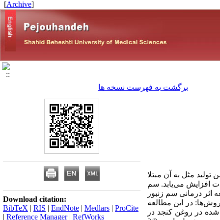
]
Archive
[
برگشت به فهرست نسخه ها
 تخمدان پلی‌کیستیک است که 5 تا 10 درصد زنان در سن تولید مثل به آن مبتلا
ت افزایش می‌یابد. سم
. در این مطالعه اثر درمانی سم زنبور
Download citation:
ش‌ها: در این مطالعه
BibTeX
|
RIS
|
EndNote
|
Medlars
|
ProCite
رپوستی هورمون استرادیول ولرات با دوز 2 میلی‌گرم حل شده در روغن کنجد در
|
Reference Manager
|
RefWorks