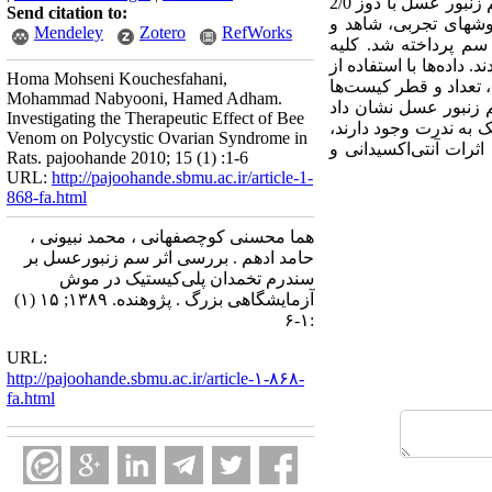
مرحله استروس رت‌های بالغ نژاد ویستار انجام گرفت. پس از گذشت 60 روز از تیمار، تزریق درون صفاقی سم زنبور عسل با دوز 2/0
Send citation to:
ه‌گیری تخمدان از موشهای تجربی، شاهد و
Mendeley
Zotero
RefWorks
 سم پرداخته شد. کلیه
ردیدند. داده‌ها با استفاده از
Homa Mohseni Kouchesfahani,
وزا، تک، تعداد و قطر کیست‌ها
Mohammad Nabyooni, Hamed Adham.
م زنبور عسل نشان داد
Investigating the Therapeutic Effect of Bee
ی‌کیستیک به ندرت وجود دارند،
Venom on Polycystic Ovarian Syndrome in
ثرات آنتی‌اکسیدانی و
Rats. pajoohande 2010; 15 (1) :1-6
URL:
http://pajoohande.sbmu.ac.ir/article-1-
868-fa.html
هما محسنی کوچصفهانی ، محمد نبیونی ،
حامد ادهم . بررسی اثر سم زنبورعسل بر
سندرم تخمدان پلی‌کیستیک در موش
آزمایشگاهی بزرگ . پژوهنده. ۱۳۸۹; ۱۵ (۱)
:۱-۶
URL:
http://pajoohande.sbmu.ac.ir/article-۱-۸۶۸-
fa.html