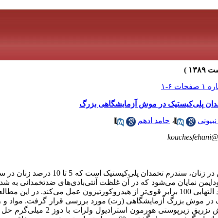
دان پلی‌کیستیک در موش آزمایشگاهی بزرگ
بیونی
،
حامد ادهم
kouchesfehani
سابقه و هدف: شایع‌ترین اختلال اندوکرین در زنان، سندرم
ایمن نمایان می‌شود که در آن غلظت آنتی‌بادی‌های ضدتخمدانی به شد
زنبور عسل با واکنش ایمنی و فعالیت ضد التهابی 100 برابر قوی‌تر از هیدروکورتیزون عمل می‌کند
در موش بزرگ آزمایشگاهی (رت) مورد بررسی قرار گرفت. مواد و رو
تجربی، القای تخمدان پلی‌کیستیک با روش تزریق زی