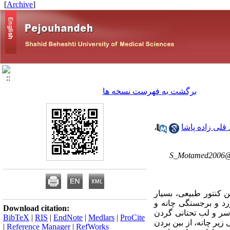
]
Archive
[
برگشت به فهرست نسخه ها
 قلی زاده پاشا
،
S_Motamed2006@
 کنتور طبیعی، بسیار
ورد و برجستگی چانه و
Download citation:
سر و لب تحتانی گردن
BibTeX
|
RIS
|
EndNote
|
Medlars
|
ProCite
زیر چانه، از بین بردن
|
Reference Manager
|
RefWorks