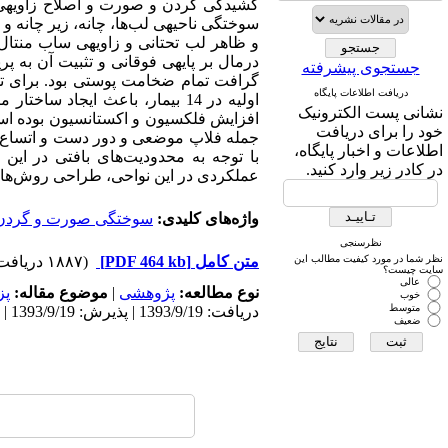
کشیدگی گردن و صورت و اصلاح زاویهی چ
سوختگی ناحیهی لب‌ها، چانه، زیر چانه و
و ظاهر لب تحتانی و زاویهی ساب منتال 
درمال بر پایهی فوقانی و تثبیت آن به پ
جستجوی پیشرفته
دریافت اطلاعات پایگاه
اولیه در 14 بیمار، باعث ایجا
نشانی پست الکترونیک
افزایش فلکسیون و اکستانسیون بوده است
خود را برای دریافت
اطلاعات و اخبار پایگاه،
با توجه به محدودیت‌های بافتی در این
در کادر زیر وارد کنید.
عملکردی در این نواحی، طراحی روش‌های 
واژه‌های کلیدی:
سوختگی صورت و گردن
نظرسنجی
نظر شما در مورد کیفیت مطالب این
متن کامل
[PDF 464 kb]
(۱۸۸۷ دریافت)
سایت چیست؟
عالی
نوع مطالعه:
پژوهشی
|
موضوع مقاله:
پز
خوب
متوسط
دریافت: 1393/9/19 | پذیرش: 1393/9/19 | انتشار: 1393/9/19
ضعیف