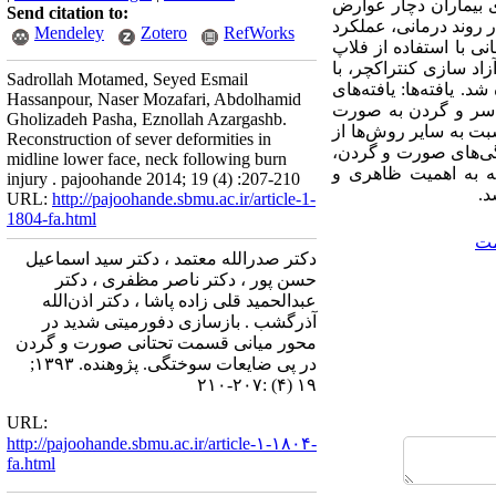
 بیماران دچار عوارض
Send citation to:
 روند درمانی، عملکرد
Mendeley
Zotero
RefWorks
ی با استفاده از فلاپ
اد سازی کنتراکچر، با
Sadrollah Motamed, Seyed Esmail
 تحلیل آماری تغییرات اصلاحی زاویه گردن، از تست wilcoxon استفاده شد. یافته‌ها: یافته‌های
Hassanpour, Naser Mozafari, Abdolhamid
کات سر و گردن به صورت
Gholizadeh Pasha, Eznollah Azargashb.
بت به سایر روش‌ها از
Reconstruction of sever deformities in
‌گیری: بازسازی سوختگی‌های صورت و گردن،
midline lower face, neck following burn
جه به اهمیت ظاهری و
injury . pajoohande 2014; 19 (4) :207-210
د.
URL:
http://pajoohande.sbmu.ac.ir/article-1-
1804-fa.html
مت
دکتر صدرالله معتمد ، دکتر سید اسماعیل
حسن پور ، دکتر ناصر مظفری ، دکتر
عبدالحمید قلی زاده پاشا ، دکتر اذن‌الله
آذرگشب . بازسازی دفورمیتی شدید در
محور میانی قسمت تحتانی صورت و گردن
در پی ضایعات سوختگی. پژوهنده. ۱۳۹۳;
۱۹ (۴) :۲۰۷-۲۱۰
URL:
http://pajoohande.sbmu.ac.ir/article-۱-۱۸۰۴-
fa.html