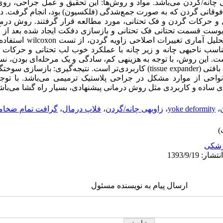
انه/گردن می‌باشد. مواد و روش‌ها: این تحقیق و عمل جراحی، روی
 فوقانی گردن که به صورت جمع‌شدگی (فلکسیون) بود، انجام گرفت. در
و حرکات گردن و فک تحتانی، مورد مطالعه قرار گرفتند. روش درمان
ریوست قسمت تحتانی فک تحتانی و بازسازی دفکت ایجاد شده بعد از آز
گرافت تمام ضخامت پوستی بود. برای
د ساختار مناسب ناحیهی چانه و زیر چانه با عملکرد خوب لب تحتانی و حر
. این روش، با توجه به هزینهی کم، سادگی و یک مرحله‌ای بودن، نس
جمله فلاپ موضعی و دور دست و اتساع بافتی (tissue expander) کاربردی‌تر است. نتیجه
 نواحی از موارد مشکل در جراحی پلاستیک ترمیمی می‌باشد. با تو
ساده و کاربردی مثل روش درمانی پیشنهادی، بسیار راه گشا می‌باش
،
yoke deformity
،
زاویهی چانه/گردن
،
فلاپ درمال
،
گرافت تمام ضخا
شکی
ارسال پیام به نویسنده مسئول