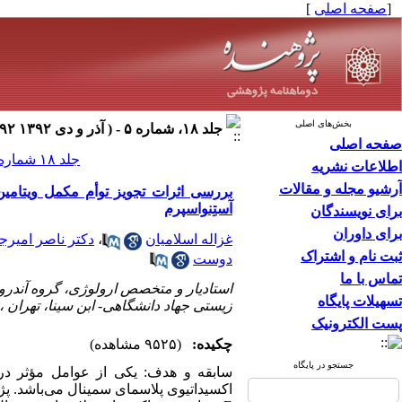
[
صفحه اصلی
]
بخش‌های اصلی
جلد ۱۸، شماره ۵ - ( آذر و دی ۱۳۹۲ ۱۳۹۲ )
صفحه اصلی
جلد ۱۸ شماره ۵ صفحات ۲۳۱-۲۲۲
اطلاعات نشریه
آرشیو مجله و مقالات
آستِنواسپرم
برای نویسندگان
برای داوران
غزاله اسلامیان
،
دکتر ناصر امیرج
ثبت نام و اشتراک
دوست
تماس با ما
استادیار و متخصص ارولوژی، گروه آندرو
تسهیلات پایگاه
زیستی جهاد دانشگاهی- ابن سینا، تهران ،
پست الکترونیک
چکیده:
(۹۵۲۵ مشاهده)
جستجو در پایگاه
سابقه و هدف: یکی از عوامل مؤثر د
اکسیداتیوی پلاسمای سمینال می‌باشد. پژ