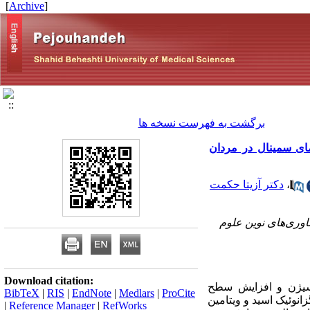
]
Archive
[
برگشت به فهرست نسخه ها
اتیو پلاسمای سمینال در مردان
،
دکتر آزیتا حکمت
اوری‌های نوین علوم
Download citation:
کسیژن و افزایش سطح
BibTeX
|
RIS
|
EndNote
|
Medlars
|
ProCite
نوئیک اسید و ویتامین
|
Reference Manager
|
RefWorks