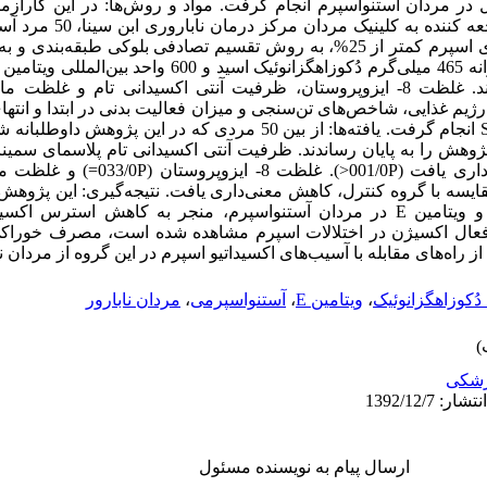
 در مردان آستنواسپرم انجام گرفت. مواد و روش‌ها: در این کارآزم
سوکور کنترل‌دار، از میان 275 مر
اسپرم کمتر از 50% و حرکت رو به جلوی اسپرم کمتر از 25%، به روش تقسیم تصادفی بلوک
روزانه دو کپسول دارونما دریافت کردند. غلظت 8- ایزوپروستان، ظرفیت آنتی اکسیدانی تام
رژیم غذایی، شاخص‌های تن‌سنجی و میزان فعالیت بدنی در ابتدا و انته
گروه کنترل، پژوهش را به پایان رساندند. ظرفیت آنتی اکسیدانی تام پلاسمای س
مقایسه با گروه دارونما، افزایش معنی‌داری یافت
داخله در مقایسه با گروه کنترل، کاهش معنی‌داری یافت. نتیجه‌گیری: این پژوه
مکمل اسیدچرب دُکوزاهگزانوئیک اسید و ویتامین E در مردان آستنواسپرم، منجر به کاهش
 فعال اکسیژن در اختلالات اسپرم مشاهده شده است، مصرف خوراکی آن
دُکوزاهگزانوئیک
،
ویتامین E
،
آستنواسپرمی
،
مردان نابارور
شکی
ارسال پیام به نویسنده مسئول