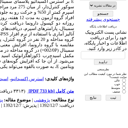
E بر استرس اکسیداتیو پلاسمای سمینال
جستجوی پیشرفته
دریافت اطلاعات پایگاه
سمینال، پارامترهای اسپرم، دریافت‌های 
نشانی پست الکترونیک
خود را برای دریافت
گروه مداخله و 20 نفر در 
اطلاعات و اخبار پایگاه،
در کادر زیر وارد کنید.
سمینال (002/0P=) در گروه م
می‌شود. از آن جا که افزایش گونه‌های
ویتامین E، به صورت بالقوه می‌تواند یکی از راه‌های مقابله با آسیب‌های اکسیداتیو اسپرم در این گروه از مردان نابارور باشد.
نظرسنجی
نظر شما در مورد کیفیت مطالب این
سایت چیست؟
واژه‌های کلیدی:
استرس اکسیداتیو
،
اسید 
عالی
خوب
متوسط
متن کامل
[PDF 733 kb]
(۳۳۱۳ دریافت)
ضعیف
نوع مطالعه:
پژوهشی
|
موضوع مقاله:
پز
دریافت: 1392/12/7 | پذیرش: 1392/12/7 | انتشار: 1392/12/7