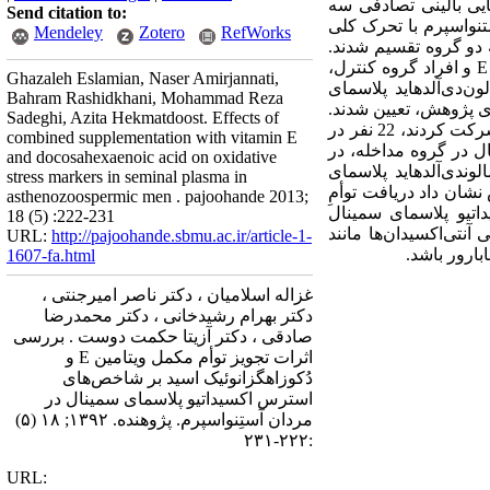
ایی بالینی تصادفی سه
Send citation to:
د مراجعه کننده به کلینیک مردان مرکز درمان ناباروری ابن سینا، 50 مرد آستنواسپرم با تحرک کلی
Mendeley
Zotero
RefWorks
ی طبقه‌بندی و به دو گروه تقسیم شدند.
افراد گروه آزمون به مدت 12 هفته، روزانه 465 میلی‌گرم دُکوزاهگزانوئیک اسید و 600 واحد بین‌المللی ویتامین E و افراد گروه کنترل،
Ghazaleh Eslamian, Naser Amirjannati,
 و غلظت مالون‌دی‌آلدهاید پلاسمای
Bahram Rashidkhani, Mohammad Reza
ای پژوهش، تعیین شدند.
Sadeghi, Azita Hekmatdoost. Effects of
آنالیز آماری با استفاده از نرم افزار SPSS انجام گرفت. یافته‌ها: از بین 50 مردی که در این پژوهش داوطلبانه شرکت کردند، 22 نفر در
combined supplementation with vitamin E
مینال در گروه مداخله، در
and docosahexaenoic acid on oxidative
 (001/0P<). غلظت 8- ایزوپروستان (033/0P=) و غلظت مالوندی‌آلدهاید پلاسمای
stress markers in seminal plasma in
ش نشان داد دریافت توأمِ
asthenozoospermic men . pajoohande 2013;
 استرس اکسیداتیو پلاسمای سمینال
18 (5) :222-231
تی‌اکسیدان‌ها مانند
URL:
http://pajoohande.sbmu.ac.ir/article-1-
1607-fa.html
غزاله اسلامیان ، دکتر ناصر امیرجنتی ،
دکتر بهرام رشیدخانی ، دکتر محمدرضا
صادقی ، دکتر آزیتا حکمت دوست . بررسی
اثرات تجویز توأم مکمل ویتامین E و
دُکوزاهگزانوئیک اسید بر شاخص‌های
استرس اکسیداتیو پلاسمای سمینال در
مردان آستِنواسپرم. پژوهنده. ۱۳۹۲; ۱۸ (۵)
:۲۲۲-۲۳۱
URL: