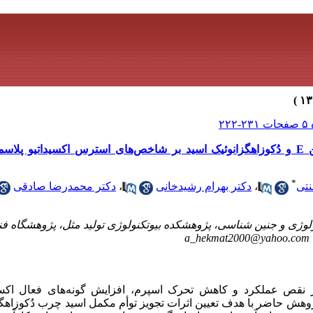
بررسی اثرات تجویز توأم مکمل ویتامین E و دُکوزاهگزانوئیک اسید بر شاخص‌های استرس اکسید
*
نتی
،
دکتر بهرام رشیدخانی
،
دکتر محمدرضا صادقی
لوژی و جنین شناسی، پژوهشکده بیوتکنولوژی تولید مثل، پژوهشگاه فن
a_hekmat2000@yahoo.com
ر نقص عملکرد و کاهش تحرک اسپرم، افزایش گونه‌های فعال ا
وهش حاضر با هدف تعیین اثرات تجویز توأم مکمل اسید چرب دُکوزاهگزا