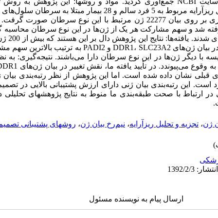
مدل‌سازی درباره تغییرات بیان ژنی از سایت NCBI جمع‌آوری گردید. مواد و روشها: این
داده‌های بیان ژنی حاصل از تجزیه و تحلیل ریزآرایه مربوط به 5 فرد سالم و 28
در سایت NCBI صورت گرفت. مدل‌سازی بر روی بیان 22277 ژن مرتبط با این نوع سر
که سهم بیشتری 
در بروز این نوع سرطان دارند، اما تغییر در بیان ژن‌های 1، SLC23A2
ه با دیگر ژن‌ها در این نوع سرطان دارا می‌باشند. نتیجه‌گیری: به ن
قبلی نشان داده شده است. اما این پژوهش از نظر رتبه‌بندی بیان 
 است. این رتبه‌بندی بیان ژنی دارای ارزش پشتیبانی بالایی در تصم
 ارتباط با صحت طبقه‌بندی ما منوط به نتایج پژوهشهای تحلیلی در
.
ن ژن
،
تجزیه و تحلیل ریزآرایه
،
نیم‌رخ بیان ژن
،
روشهای پشتیبانی تصمیم
شکی
ارسال پیام به نویسنده مسئول