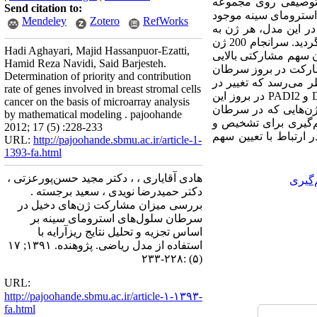
 پژوهش به روش توصیفی روی مجموعه
Send citation to:
 بیمار مبتلا به سرطان سلول‌های استرومای سینه موجود
Mendeley
Zotero
RefWorks
طان صورت گرفت. در این مدل، هر ژن به
عنوان یک بازیکن در بازی TU در نظر گرفته شد و سهم مشارکت هر یک از ژن‌ها در این نوع سرطان محاسبه گردید. سرانجام 200 ژن
Hadi Aghayari, Majid Hassanpuor-Ezatti,
داشتند انتخاب و رتبه‌بندی شدند. یافته‌ها: نتایج این پژوهش دال بر این هستند که بیش از 200 ژن سهم مشارکتی بالایی
Hamid Reza Navidi, Said Barjesteh.
DDR و PADI2 به ‌ترتیب بالاترین سهم مشارکت در بروز سرطان
Determination of priority and contribution
ظر می‌رسد که تغییر در
rate of genes involved in breast stromal cells
بیان تعدادی از ژن‌ها در این نوع سرطان به وقوع می‌پیوندد. در تأیید یافته ما، نقش تغییر در بیان ژن‌های DDR1 و PADI2 در بروز این
cancer on the basis of microarray analysis
ژن‌هایی که در سرطان
by mathematical modeling . pajoohande
یم‌گیری برای تشخیص و
2012; 17 (5) :228-233
 ارتباط با تعیین سهم
URL:
http://pajoohande.sbmu.ac.ir/article-1-
1393-fa.html
هادی آقایاری ، ، دکتر مجید حسن‌پورعزتی ،
‌گیری
دکتر حمیدرضا نویدی ، سعید برجسته .
بررسی میزان مشارکت ژن‌های دخیل در
سرطان سلول‌های استرومای سینه بر
اساس تجزیه و تحلیل نتایج ریزآرایه با
استفاده از مدل ریاضی. پژوهنده. ۱۳۹۱; ۱۷
(۵) :۲۲۸-۲۳۳
URL:
http://pajoohande.sbmu.ac.ir/article-۱-۱۳۹۳-
fa.html