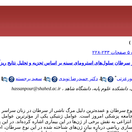
طان سلول‌های استرومای سینه بر اساس تجزیه و تحلیل نتایج ریزآرا
*
پورعزتی
،
دکتر حمیدرضا نویدی
،
سعید برجسته
دانشکده علوم پایه، دانشگاه شاهد ،
hassanpour@shahed.ac.ir
ع سرطان و عمده‌ترین دلیل مرگ‌ ناشی از سرطان در زنان سراسر دن
ی جامعه پزشکی امروز است. عوامل ژنتیکی یکی از مؤثرترین عوامل
اعی به نقش برخی از ژن‌ها در این بیماری اشاره کرده‌اند. در این 
ازی ریاضی درباره بیان ژن‌های شناخته شده در این نوع سرطان، اط