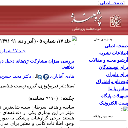
[
صفحه اصلی
]
بخش‌های اصلی
جلد ۱۷، شماره ۵ - ( آذر و دی ۹۱ ۱۳۹۱ )
صفحه اصلی
جلد ۱۷ شماره ۵ صفحات ۲۳۳-۲۲۸
اطلاعات نشریه
آرشیو مجله و مقالات
بررسی میزان مشارکت ژن‌های دخیل در سر
ریاضی
برای نویسندگان
برای داوران
هادی آقایاری
،
، دکتر مجید حسن‌
ثبت نام و اشتراک
استادیار فیزیولوژی، گروه زیست شناسی، 
تماس با ما
تسهیلات پایگاه
چکیده:
(۹۱۷۰ مشاهده)
پست الکترونیک
سابقه و هدف: سرطان سینه شایعترین نو
مؤثر در این بیماری یکی از دغدغه‌ها
جستجو در پایگاه
هستند. برخی گزارشات پزشکی به طور انتز
وجود اطلاعات کافی و معتبر برای مدل‌س