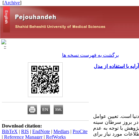
]
Archive
[
برگشت به فهرست نسخه ها
یه با استفاده از مدل
یا است. تعیین عوامل
 در بروز سرطان سینه
Download citation:
پژوهش با توجه به عدم
BibTeX
|
RIS
|
EndNote
|
Medlars
|
ProCite
لاعات مورد نیاز برای
|
Reference Manager
|
RefWorks