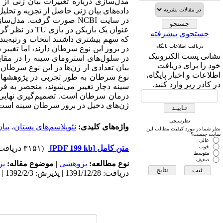
جستجوی پیشرفته
دریافت اطلاعات پایگاه
نشانی پست الکترونیک
در سلول‌های استرومای سینه را در مقایس
خود را برای دریافت
اطلاعات و اخبار پایگاه،
نوع سرطان به طور تجربی در پژوهشهای 
در کادر زیر وارد کنید.
سینه دچار تغییر می‌شوند، منحصر به فرد
درمان سرطان است. تصمیم‌گیری نهایی در
ژن‌های دخیل در بروز سرطان سینه است
نظرسنجی
واژه‌های کلیدی:
نئوپلاسم‌های پستان
،
بیا
نظر شما در مورد کیفیت مطالب این
سایت چیست؟
عالی
خوب
متن کامل
[PDF 199 kb]
(۳۱۵۱ دریافت)
متوسط
ضعیف
نوع مطالعه:
پژوهشی
|
موضوع مقاله:
پز
دریافت: 1391/12/28 | پذیرش: 1392/2/3 | انتشار: 1392/2/3