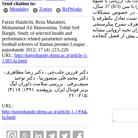
 یک ارزیابی با شیوه
Send citation to:
ایستگاهی و متشکل از 7 ایستگاه قرار گرفتند. یافته‌ها: از میان 78 شرکت‌کننده (32 داور وسط و 46 کمک داور) با سن (8/3) 37 سال،
Mendeley
Zotero
RefWorks
ن (9/3)7/20 و اکسیژن مصرفی بیشینه (1/7)9/59 گزارش شد. در خصوص مشکلات
سر را نشان دادند. تست تعادل یکطرفه پا
Farzin Halabchi, Reza Mazaheri,
ه معرف نیمرخ پیکرسنجی
Mohammad Ali Mansournia, Tohid Seif
 نخبه اروپایی مشابه
Barghi. Study of selected health and
ی پیش از فصل گنجانده
performance related parameters among
football referees of Iranian premier League .
pajoohande 2012; 17 (4) :215-220
URL:
http://pajoohande.sbmu.ac.ir/article-1-
1385-fa.html
دکتر فرزین حلب‌چی ، دکتر رضا مظاهری ،
دکتر محمدعلی منصورنیا ، دکتر توحید
سیف‌برقی . بررسی سلامت داوران لیگ
برتر فوتبال ایران. پژوهنده. ۱۳۹۱; ۱۷ (۴)
:۲۱۵-۲۲۰
URL:
http://pajoohande.sbmu.ac.ir/article-۱-۱۳۸۵-
fa.html