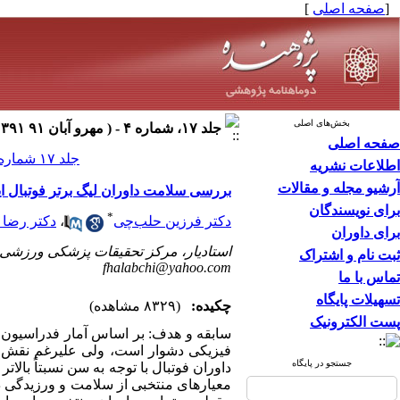
[
صفحه اصلی
]
بخش‌های اصلی
جلد ۱۷، شماره ۴ - ( مهرو آبان ۹۱ ۱۳۹۱ )
صفحه اصلی
جلد ۱۷ شماره ۴ صفحات ۲۲۰-۲۱۵
اطلاعات نشریه
آرشیو مجله و مقالات
بررسی سلامت داوران لیگ برتر فوتبال ای
برای نویسندگان
*
دکتر فرزین حلب‌چی
،
دکتر رضا
برای داوران
استادیار، مرکز تحقیقات پزشکی ورزشی،
ثبت نام و اشتراک
fhalabchi@yahoo.com
تماس با ما
تسهیلات پایگاه
چکیده:
(۸۳۲۹ مشاهده)
پست الکترونیک
فیزیکی دشوار است، ولی علیرغم نقش کل
جستجو در پایگاه
داوران فوتبال با توجه به سن نسبتاً بال