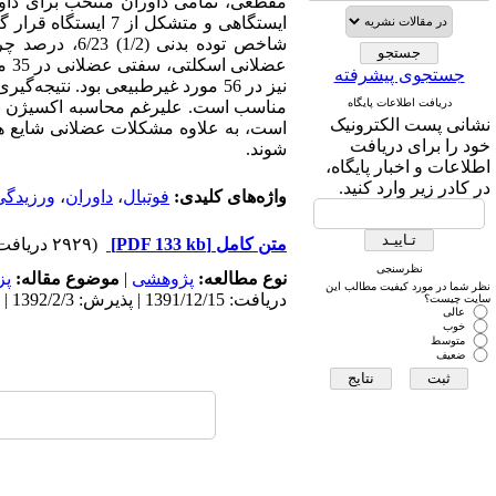
مقطعی، تمامی داوران منتخب برای داور
جستجوی پیشرفته
نیز در 56 مورد غیرطبیعی بود. ن
دریافت اطلاعات پایگاه
مناسب است. علیرغم محاسبه اکسیژن بیش
نشانی پست الکترونیک
است، به‌ علاوه مشکلات عضلانی شایع هس
خود را برای دریافت
شوند.
اطلاعات و اخبار پایگاه،
در کادر زیر وارد کنید.
واژه‌های کلیدی:
فوتبال
،
داوران
،
ورزیدگی
متن کامل
[PDF 133 kb]
(۲۹۲۹ دریافت)
نظرسنجی
نوع مطالعه:
پژوهشی
|
موضوع مقاله:
پز
نظر شما در مورد کیفیت مطالب این
دریافت: 1391/12/15 | پذیرش: 1392/2/3 | انتشار: 1392/2/3
سایت چیست؟
عالی
خوب
متوسط
ضعیف