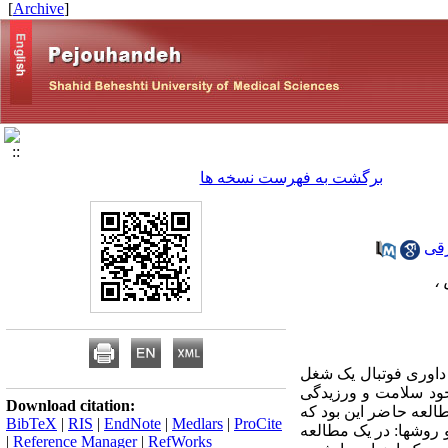
]
Archive
[
برگشت به فهرست نسخه ها
رقی
،
ده مشغول فعالیت هستند. داوری فوتبال یک شغل
جود سلامت و ورزیدگی
Download citation:
طالعه حاضر این بود که
BibTeX
|
RIS
|
EndNote
|
Medlars
|
ProCite
بقات 1389-1388 را بررسی نماییم. مواد و روشها: در یک مطالعه
|
Reference Manager
|
RefWorks