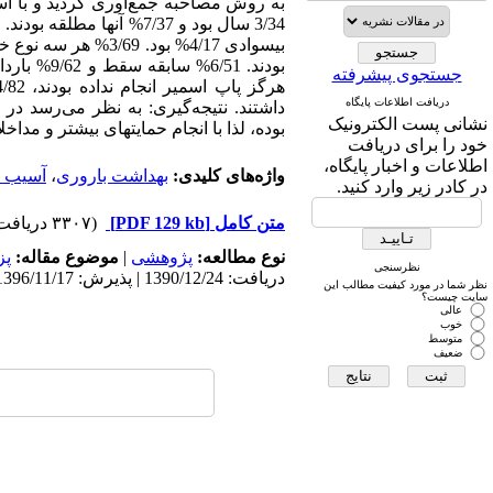
جستجوی پیشرفته
دریافت اطلاعات پایگاه
داشتند. نتیجه‌گیری: به نظر می‌رسد د
نشانی پست الکترونیک
بوده، لذا با انجام حمایتهای بیشتر و مدا
خود را برای دریافت
اطلاعات و اخبار پایگاه،
واژه‌های کلیدی:
بهداشت باروری
،
آسیب د
در کادر زیر وارد کنید.
متن کامل
[PDF 129 kb]
(۳۳۰۷ دریافت)
نوع مطالعه:
پژوهشی
|
موضوع مقاله:
پز
نظرسنجی
دریافت: 1390/12/24 | پذیرش: 1396/11/17 | انتشار: 1396/11/17
نظر شما در مورد کیفیت مطالب این
سایت چیست؟
عالی
خوب
متوسط
ضعیف