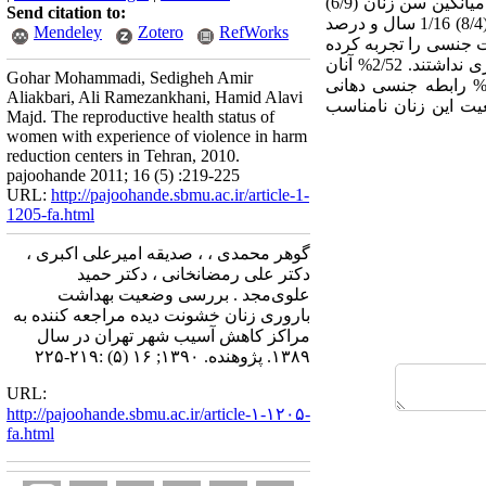
به روش مصاحبه جمع‌آوری گردید و با استفاده از نرم افزارSPSS 18 مورد تجزیه و تحلیل قرار گرفت. یافته‌ها: میانگین سن زنان (6/9)
Send citation to:
3/34 سال بود و 7/37% آنها مطلقه بودند. میانگین سن ازدواج (5/2) 7/16 سال، میانگین سن شروع رابطه جنسی (8/4) 1/16 سال و درصد
Mendeley
Zotero
RefWorks
وع خشونت،3/85% خشونت جسمی‌، 7/86% خشونت عاطفی و 76% خشونت جنسی را تجربه کرده
بودند. 6/51% سابقه سقط و 9/62% بارداری ناخواسته داشتند. 5/46% واجدین شرایط، روش پیشگیری از بارداری نداشتند. 2/52% آنان
Gohar Mohammadi, Sedigheh Amir
رگز پاپ اسمیر انجام نداده بودند، 4/82% آنان اختلال عملکرد جنسی، 1/39% رابطه جنسی مقعدی و 8/34‌% رابطه جنسی دهانی
Aliakbari, Ali Ramezankhani, Hamid Alavi
یت این زنان نامناسب
Majd. The reproductive health status of
women with experience of violence in harm
reduction centers in Tehran, 2010.
pajoohande 2011; 16 (5) :219-225
URL:
http://pajoohande.sbmu.ac.ir/article-1-
1205-fa.html
گوهر محمدی ، ، صدیقه امیرعلی اکبری ،
دکتر علی رمضانخانی ، دکتر حمید
علوی‌مجد . بررسی وضعیت بهداشت
باروری زنان خشونت‌ دیده مراجعه کننده به
مراکز کاهش آسیب شهر تهران در سال
۱۳۸۹. پژوهنده. ۱۳۹۰; ۱۶ (۵) :۲۱۹-۲۲۵
URL:
http://pajoohande.sbmu.ac.ir/article-۱-۱۲۰۵-
fa.html