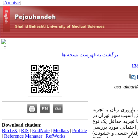
]
Archive
[
برگشت به فهرست نسخه ها
asa_akbar
اروری زنان با تجربه
ش آسیب شهر تهران در
واد و روشها: در این مطالعه توصیفی- مقطعی، وضعیت بهداشت باروری 69 زن با تجربه حداقل یک نوع
Download citation:
 روش غیر احتمالی مورد بررسی
BibTeX
|
RIS
|
EndNote
|
Medlars
|
ProCite
ملکرد جنسی، رفتار جنسی و خشونت)
|
Reference Manager
|
RefWorks