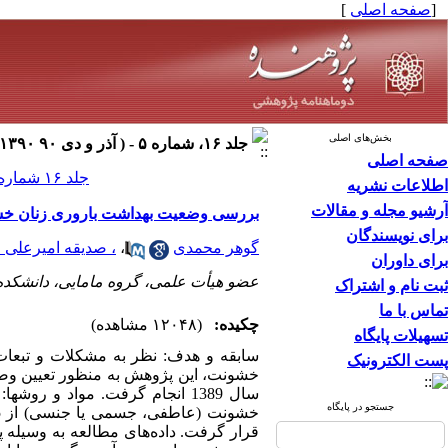
[
صفحه اصلی
]
بخش‌های اصلی
جلد ۱۶، شماره ۵ - ( آذر و دی ۹۰ ۱۳۹۰ )
صفحه اصلی
جلد ۱۶ شماره ۵ صفحات ۲۲۵-۲۱۹
اطلاعات نشریه
آرشیو مجله و مقالات
بررسی وضعیت بهداشت باروری زنان خشونت
برای نویسندگان
گوهر محمدی
،
، صدیقه امیرعلی 
برای داوران
عضو هیأت علمی، گروه مامایی، دانشکده
ثبت نام و اشتراک
تماس با ما
چکیده:
(۱۲۰۴۸ مشاهده)
تسهیلات پایگاه
سابقه و هدف: نظر به مشکلات و تبعات 
پست الکترونیک
خشونت، این پژوهش به منظور تعیین وض
جستجو در پایگاه