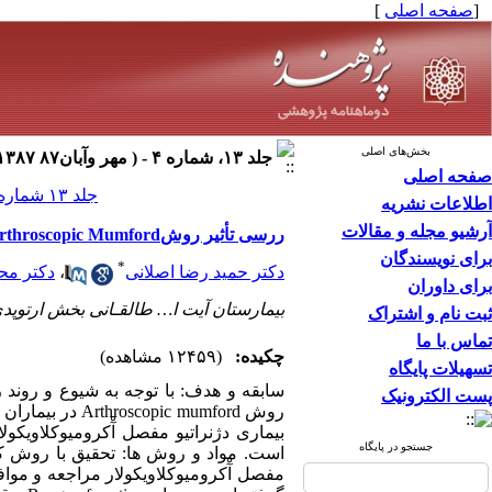
[
صفحه اصلی
]
بخش‌های اصلی
جلد ۱۳، شماره ۴ - ( مهر وآبان۸۷ ۱۳۸۷ )
صفحه اصلی
جلد ۱۳ شماره ۴ صفحات ۲۹۵-۲۸۷
اطلاعات نشریه
آرشیو مجله و مقالات
ررسی تأثیر روشArthroscopic Mumford در مبتلایان به بیماری دژنراتیو مفصل آکرومیوکلاویکولار
برای نویسندگان
*
دکتر حمید رضا اصلانی
،
دکتر مح
برای داوران
بیمارستان آیت ا… طالقـانی بخش ارتوپد
ثبت نام و اشتراک
تماس با ما
چکیده:
(۱۲۴۵۹ مشاهده)
تسهیلات پایگاه
سابقه و هدف: با توجه به شیوع و روند ر
پست الکترونیک
روش ic mumford
جستجو در پایگاه
است. مواد و روش ها: تحقیق با روش کارآ