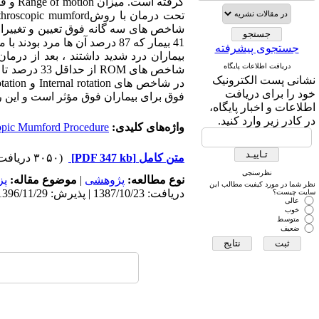
گرفته
جستجوی پیشرفته
دریافت اطلاعات پایگاه
نشانی پست الکترونیک
خود را برای دریافت
فوق برای بیماران فوق مؤثر است و این ر
اطلاعات و اخبار پایگاه،
در کادر زیر وارد کنید.
واژه‌های کلیدی:
opic Mumford Procedure
متن کامل
[PDF 347 kb]
(۳۰۵۰ دریافت)
نظرسنجی
نوع مطالعه:
پژوهشی
|
موضوع مقاله:
پز
نظر شما در مورد کیفیت مطالب این
دریافت: 1387/10/23 | پذیرش: 1396/11/29 | انتشار: 1396/11/29
سایت چیست؟
عالی
خوب
متوسط
ضعیف