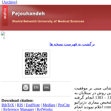
]
Archive
[
برگشت به فهرست نسخه ها
رشاتی مبنی بر موفقیت
أیید این روش در مبتلایان به
بیماری دژنراتیو مفصل آْکرومیوکلاویکولار، این تحقیق روی مراجعین به بیمارستان طالقانی در سال های 1386 - 1383 انجام گرفته
Download citation:
شخیص بیماری دژنراتیو
BibTeX
|
RIS
|
EndNote
|
Medlars
|
ProCite
مفصل آْکرومیوکلاویکولار مراجعه و موافقت خود را برای همکاری با طرح بعد از عدم موفقیت درمان conservative اعلام نمودند انجام
|
Reference Manager
|
RefWorks