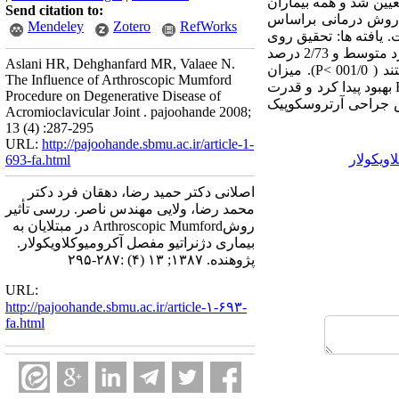
 درمان تعیین شد و همه بیماران
Send citation to:
و تأثیر این روش درمانی براساس
Mendeley
Zotero
RefWorks
Mc مورد قضاوت بالینی قرار گرفت. یافته ها: تحقیق روی
41 بیمار که 87 درصد آن ها مرد بودند با میانگین سنی 48 سال انجام گرفت. قبل از درمان 8/26 درصد بیماران درد متوسط و 2/73 درصد
Aslani HR, Dehghanfard MR, Valaee N.
بیماران درد شدید داشتند ، بعد از درمان 78 درصد بیماران فاقد درد بوده و 22 درصد بیماران درد خفیف داشتند ( 001/0 >P). میزان
The Influence of Arthroscopic Mumford
شاخص های ROM از حداقل 33 درصد تا 60 درصد بهبود پیدا کردند (05/0 P< ) قدرت حرکات Flexion، Abduction بهبود پیدا کرد و قدرت
Procedure on Degenerative Disease of
 نظر می رسد روش جراحی آرتروسکوپیک
Acromioclavicular Joint . pajoohande 2008;
13 (4) :287-295
URL:
http://pajoohande.sbmu.ac.ir/article-1-
ویکولار
693-fa.html
اصلانی دکتر حمید رضا، دهقان فرد دکتر
محمد رضا، ولایی مهندس ناصر. ررسی تأثیر
روشArthroscopic Mumford در مبتلایان به
بیماری دژنراتیو مفصل آکرومیوکلاویکولار.
پژوهنده. ۱۳۸۷; ۱۳ (۴) :۲۸۷-۲۹۵
URL:
http://pajoohande.sbmu.ac.ir/article-۱-۶۹۳-
fa.html