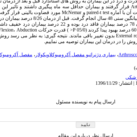
 است. میزان Range of motion و قدرت و درد در این بیماران به روش های استاندارد قبل و بعد از
تحت درمان با روشArthroscopic mumford قرار گرفتند و بیماران حداقل سه ماه پیگیری داشتند 
شاخص های سه گانه فوق تعیین و تغییرات آن با آماره paired-t test و Nemar
در شاخص های Internal rotation و External rotation بدون تغییر باقی ماندند. نتیجه گیری: به
وش را در درمان این بیماران توصیه می نماییم.
Arthrosc
،
بیماری دژنراتیو مفصل آکرومیوکلاویکولار
،
مفصل آکرومیوکلا
شکی
ارسال پیام به نویسنده مسئول
ارسال نظر درباره این مقاله