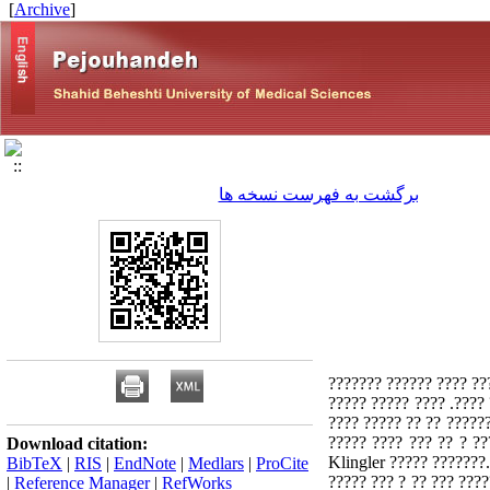
]
Archive
[
برگشت به فهرست نسخه ها
??????? ?? ?? ???? ??? 
?? ?? ??? ?????? ?????
??????????? ?? ?? ??? ?
??? ???? ????? ?? ????? ????? ??? ???
Download citation:
Klingler ????? ???????.
BibTeX
|
RIS
|
EndNote
|
Medlars
|
ProCite
????? ??? ? ?? ??? ????
|
Reference Manager
|
RefWorks