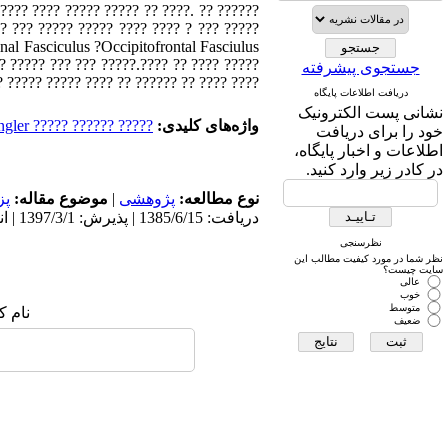
????? ???? ????? ????? ?? ????. ?? ??????
?? ??? ????? ????? ???? ???? ? ??? ?????
(?????? ??????? ? ??????) ???. ??? ?????
جستجوی پیشرفته
?? ??? ????? ? ?? ??????? ???? ?? ?? ???.
دریافت اطلاعات پایگاه
نشانی پست الکترونیک
واژه‌های کلیدی:
????? ?????? ????? Klingler? ???? ??? ?????? ???? ??? ???????? ???? ??? ??????
خود را برای دریافت
اطلاعات و اخبار پایگاه،
در کادر زیر وارد کنید.
نوع مطالعه:
پژوهشی
|
موضوع مقاله:
پز
دریافت: 1385/6/15 | پذیرش: 1397/3/1 | انتشار: 1397/3/1
نظرسنجی
نظر شما در مورد کیفیت مطالب این
سایت چیست؟
عالی
خوب
متوسط
نام ک
ضعیف