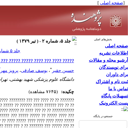
[
صفحه اصلی
]
بخش‌های اصلی
جلد ۵، شماره ۲ - ( تير ۱۳۷۹ )
صفحه اصلی
جلد ۵ شماره ۲ صفحات ۱۵-۹
اطلاعات نشریه
آرشیو مجله و مقالات
 ???? ??? ???? ????? ????? ??? ?????
برای نویسندگان
*
حسین حقیر
،
یوسف صادقی
،
پرویز مهرآ
برای داوران
دانشگاه علوم پزشکی شهید بهشتی، تهران
ثبت نام و اشتراک
تماس با ما
چکیده:
(۷۶۴۵ مشاهده)
تسهیلات پایگاه
???? ???? ???. ?? ??? ???? ?????? ???????
پست الکترونیک
?? ????? ????? ?? ????. ???? ????? ?????
? ??? ?? ?? ????? ?????? ?? ?? ????? ????
جستجو در پایگاه
? ?? ???? ????? ???? ???? ???? ???? ?????
?? ???? ??? ? ?? ??????? ??? ????? ??? ??