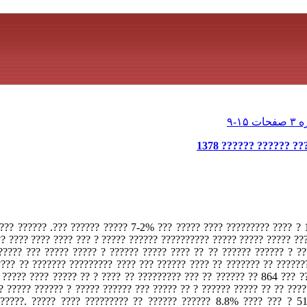
????? ????????????
 ???? ????? ??? 7-2% ????? ?????? ???. ?????? ???? ???????? ??? ????? ?
? ?? ?????? ?? ????? ????? ????? ????? ?????????? ?????? ????? ? ???
???? ???? ????????? ? ?????? ?????? ?? ?? ???? ????? ?????? ? ????
? ?????? ???? ?? ??????? ?? ??????? ?? ???? ?????? ??? ???? ???????
?? ?? ??? 864 ?? ?????? ?? ??? ????????? ?? ???? ? ?? ????? ???? ????? ????? ????? ????. ????
?? ?? ????? ?????? ? Odds Ratio ????? ????? ????? ?????? ? ????? ?????? ??? ????? ??
 ?????. ????? ???? ????????? ?? ?????? ?????? 8.8% ???? ??? ? 5