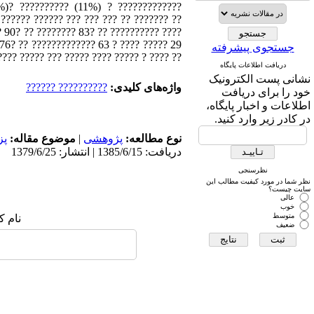
%)? ?????????? (11%) ? ?????????????
 ?????? ?????? ??? ??? ??? ?? ??????? ??
? 90? ?? ???????? 83? ?? ?????????? ????
جستجوی پیشرفته
????? ??? ????? ?????? ?? ????? ?? ?????.
دریافت اطلاعات پایگاه
نشانی پست الکترونیک
واژه‌های کلیدی:
?????????? ??????
خود را برای دریافت
اطلاعات و اخبار پایگاه،
در کادر زیر وارد کنید.
نوع مطالعه:
پژوهشی
|
موضوع مقاله:
پز
دریافت: 1385/6/15 | انتشار: 1379/6/25
نظرسنجی
نظر شما در مورد کیفیت مطالب این
سایت چیست؟
عالی
خوب
متوسط
نام ک
ضعیف