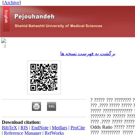
]
Archive
[
برگشت به فهرست نسخه ها
???? ??? ????????? ?? ?????? ??? 10-4% ? ???? ?????????
????? ?? ???? ????????
?????? ?? ??? ????? ?
????????? ???? ? ????
1378 ????? ?????. ?????? ????? ????
Download citation:
????????? ?? ????? ?? ????? ? ????? ??????? 
BibTeX
|
RIS
|
EndNote
|
Medlars
|
ProCite
???? ????????? ?????
|
Reference Manager
|
RefWorks