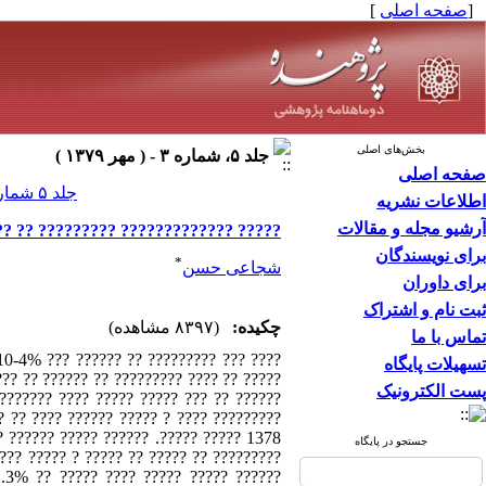
[
صفحه اصلی
]
بخش‌های اصلی
جلد ۵، شماره ۳ - ( مهر ۱۳۷۹ )
صفحه اصلی
جلد ۵ شماره ۳ صفحات ۱۵-۹
اطلاعات نشریه
آرشیو مجله و مقالات
? ????????? ?? ???? ?????? ?????? 1378
برای نویسندگان
*
شجاعی حسن
برای داوران
ثبت نام و اشتراک
چکیده:
(۸۳۹۷ مشاهده)
تماس با ما
تسهیلات پایگاه
 ???? ???? ???? ?? ????? ????? ????. ???
پست الکترونیک
? ????? ??? ????? ?????????????? ?????
?? ??????? ?? ??????? ?????? ?? ???????
جستجو در پایگاه
1.3% ?? ????? ???? ????? ????? ??????