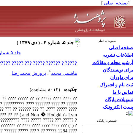
[
صفحه اصلی
]
بخش‌های اصلی
جلد ۵، شماره ۴ - ( دى ۱۳۷۹ )
صفحه اصلی
جلد ۵ شماره ۴ صفحات ۱۵-۹
اطلاعات نشریه
آرشیو مجله و مقالات
??? ??? "?? ???? ???? ???? ???? ???"
برای نویسندگان
*
هاشمی محمد
،
پرورش محمدرضا
برای داوران
ثبت نام و اشتراک
چکیده:
(۸۰۱۴ مشاهده)
تماس با ما
 ??????? ?? ??? ????? ????? ??? ?? ?????
تسهیلات پایگاه
?? ?? ????? ????? ? ?????? ?? ?? ???????
پست الکترونیک
?????????? ???? ????? ????? ??? ????? ?
جستجو در پایگاه
??????? ?? ???? ???? ???? ???? ??? (1) ?
?? ?????? ????? ??? ? ?? ????? 1284 ????