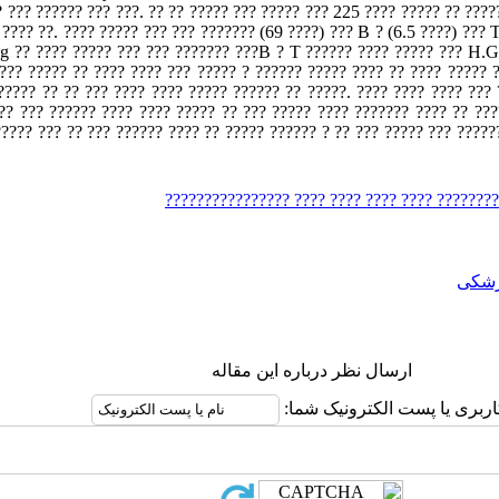
? ??? ?????? ??? ???. ?? ?? ????? ??? ????? ??? 225 ???? ????? ?? ????
???? ??. ???? ????? ??? ??? ??????? (69 ????) ??? B ? (6.5 ????) ??? 
ng ?? ???? ????? ??? ??? ??????? ???B ? T ?????? ???? ????? ??? H.G
??? ????? ?? ???? ???? ??? ????? ? ?????? ????? ???? ?? ???? ????? 
????? ?? ?? ??? ???? ???? ????? ?????? ?? ?????. ???? ???? ???? ???
?? ??? ?????? ???? ???? ????? ?? ??? ????? ???? ??????? ???? ?? ???
????? ??? ??? ??????? ? ???????? ???? ???? ??
شکی
ارسال نظر درباره این مقاله
اربری یا پست الکترونیک شما: