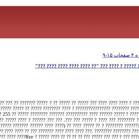
????? ? ?????? ????? ??? ????? ????? ????? ? ?
?? ????? ???? ?? ??? ? ???? ???? ???? ??? ????? ?? ????? ?? ? ?????
???? ?????????? ????? ???????? ???????????????? ? ???? ???????? ???
? ??? ???. ??? ??? 3 ??????? ???? ???????? ????? ???? ? ??????
?????? ??????? ?????? ???? ????) ?? ???? ????? ?? ? ???????? ??????
?? ???? ???? ?? ??? ??????? ???? ???? ???? ???. ???????? ???????? ??? 
??? ???? ????Rye ? ????? ???? ?? ?? ?? ?? ??? ????? ??? ??? ? ??? ???