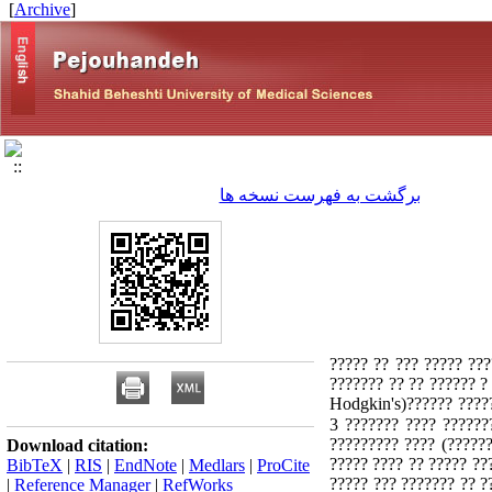
]
Archive
[
برگشت به فهرست نسخه ها
?? ???? ???? ????? ?? 
????? ?? ???? ??????? 
???? ????? ????. ?? ??? ?????? ?? ??? ?????? ? ????? ?????? ???? ?????????? ??????? ???????? ????? ?? 255 ????? ??????(Hodgkin's
and Non � Hodgkin's Lym.) ?? ?? ???? ???????? ??? ???? ? ????
????????? ???? (?????
Download citation:
????? ???? ?? ????? ??
BibTeX
|
RIS
|
EndNote
|
Medlars
|
ProCite
????? ??? ??????? ?? ?
|
Reference Manager
|
RefWorks