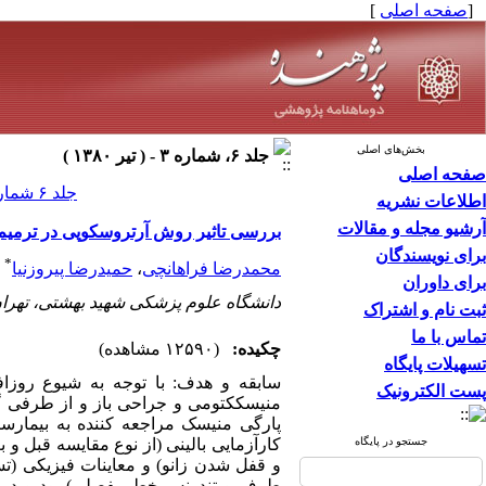
[
صفحه اصلی
]
بخش‌های اصلی
جلد ۶، شماره ۳ - ( تير ۱۳۸۰ )
صفحه اصلی
جلد ۶ شماره ۳ صفحات ۱۵-۹
اطلاعات نشریه
آرشیو مجله و مقالات
بررسی تاثیر روش آرتروسکوپی در ترمیم
برای نویسندگان
*
محمدرضا فراهانچی
،
حمیدرضا پیروزنیا
برای داوران
دانشگاه علوم پزشکی شهید بهشتی، تهران
ثبت نام و اشتراک
تماس با ما
چکیده:
(۱۲۵۹۰ مشاهده)
تسهیلات پایگاه
سابقه و هدف: با توجه به شیوع روز
پست الکترونیک
منیسککتومی و جراحی باز و از طرفی گ
جستجو در پایگاه
کارآزمایی بالینی (از نوع مقایسه قبل و 
و قفل شدن زانو) و معاینات فیزیکی (
طرف و تندرنس خط مفصلی) بود و در صور