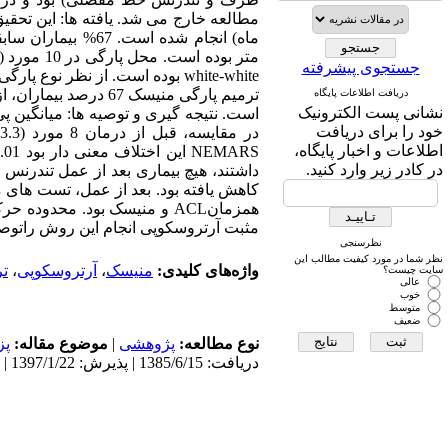
جستجوی پیشرفته
دریافت اطلاعات پایگاه
نشانی پست الکترونیک
خود را برای دریافت
اطلاعات و اخبار پایگاه،
در کادر زیر وارد کنید.
داشتند، هیچ بیماری بعد از عمل تندرن
کاهش یافته بود. بعد از عمل، تست های
همزمانACL و منیسک بود. محدو
مثبت آرتروسکوپی انجام این روش راتوصیه
نظرسنجی
نظر شما در مورد کیفیت مطالب این
واژه‌های کلیدی:
منیسک
،
آرتروسکوپی
،
تر
سایت چیست؟
عالی
خوب
متوسط
ضعیف
نوع مطالعه:
پژوهشی
|
موضوع مقاله:
پز
دریافت: 1385/6/15 | پذیرش: 1397/1/22 | انتشار: 1397/1/22