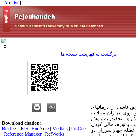
]
Archive
[
برگشت به فهرست نسخه ها
ض ناشی از درمانهای
وی بیماران مبتلا به
1376 تا 1378 انجام گرفت. مواد و روش ها: تحقیق به روش
Download citation:
درد و تورم، خالی کردن
BibTeX
|
RIS
|
EndNote
|
Medlars
|
ProCite
 عضله چهار سرران دو
|
Reference Manager
|
RefWorks
مپلکس بود، بیمار از