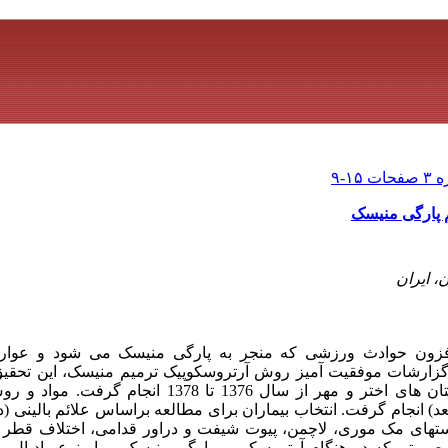
 پارگی منیسک
، ایران
افزون حوادث ورزشی که منجر به پارگی منیسک می شود و عوار
زارشات موفقیت آمیز روش آرتروسکوپیک ترمیم منیسک، این تحقیق ر
پارگی منیسک مراجعه کننده به بیمارستان های اختر و مهر از سال 
بعد) انجام گرفت. انتخاب بیماران برای مطالعه براساس علائم بالینی (
تستهای مک موری، لاچمن، پیوت شیفت و دراور قدامی، اختلاف قطر
تی که در هنگام آرتروسکوپی، پارگی منیسک بیمار نوع رادیال و ک