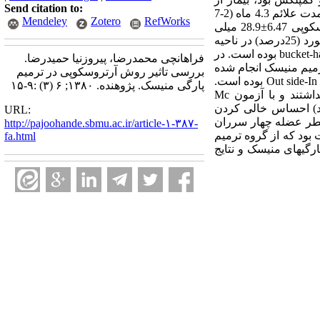
Send citation to:
مطالعه خارج می شد. یافته ها: این تحقیق روی 24 بیمار با میانگین سنی 23.8 سال شامل 83% مرد با میانگین مدت علائم 4.3 ماه (2-7
Mendeley
Zotero
RefWorks
ماه) انجام شده است. 67% بیماران سابقه فعالیت ورزشی داشته اند. میزان پارگی بعد از اندازه گیری آرتروسکوپی 6.47±28.9 میلی
متر بوده است. محل پارگی در 10 مورد (41.7درصد) درRed-white و 8 مورد (33.3 درصد) در ناحیه red-red و 6 مورد (25درصد) در ناحیه
white-white بوده است. از نظر نوع پارگی 16 مورد (66.7 درصد) از نوع طولی و 8 مورد (33.3 درصد) از نوع bucket-handle بوده است. در
فراهانچی محمدرضا، پیروزنیا حمیدرضا.
6 درصد بیماران، از لخته فیبرینی استفاده شد و در 21 درصد بازسازی هم زمان ACL با ترمیم منیسک انجام شده
بررسی تاثیر روش آرتروسکوپی در ترمیم
است. نتیجه گیری و توصیه ها: میانگین پی گیری این بیماران 13.2ماه (12-18 ماه) بوده و روش ترمیم به صورت Out side-In بوده است.
پارگی منیسک. پژوهنده. ۱۳۸۰; ۶ (۳) :۹-۱۵
در مقایسه، قبل از درمان 8 مورد (33.3 درصد) درد نداشتند اما بعد از درمان 19 مورد (79.2 درصد) درد نداشتند و با آزمون Mc
دار بود P<0.01. بعد از عمل همچنان 1مورد (4.2 درصد) تورم و 6 مورد (25 درصد) احساس خالی کردن
URL:
قطر عضله چهار سرران
http://pajoohande.sbmu.ac.ir/article-۱-۳۸۷-
ود که از گروه ترمیم
fa.html
پارگیهای منیسک و نتایج