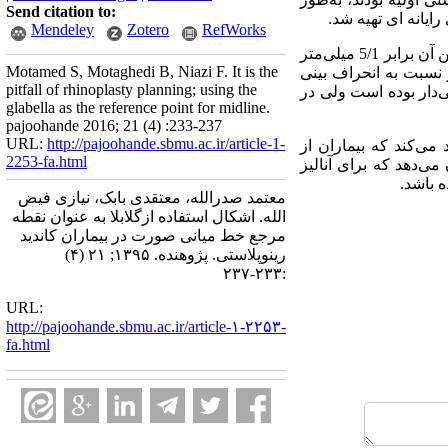
Send citation to:
یانه ‌ای تهیه شد.
Mendeley
Zotero
RefWorks
در ارزیابی انجام شده، حدود ۱۹۶ بیمار عدم تقارن در فاصله مربوط به ابرو تا میدلاین داشتند‌ که میانگین آن برابر 5/1 میلی‌متر
Motamed S, Motaghedi B, Niazi F. It is the
 نسبت به انحراف بینی
pitfall of rhinoplasty planning; using the
ی‌دار بوده است ولی در
glabella as the reference point for midline.
pajoohande 2016; 21 (4) :233-237
URL:
http://pajoohande.sbmu.ac.ir/article-1-
ی‌کند که بیماران از
2253-fa.html
می‌دهد که برای آنالیز
ه باشد
.
معتمد صدرالله، معتقدی بابک، نیازی فیض
الله. اشکال استفاده ازگلابلا به عنوان نقطه
مرجع خط میانی صورت در بیماران کاندید
رینوپلاستی. پژوهنده. ۱۳۹۵; ۲۱ (۴)
:۲۳۳-۲۳۷
URL:
http://pajoohande.sbmu.ac.ir/article-۱-۲۲۵۳-
fa.html