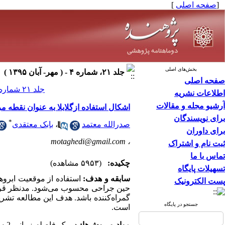
[
صفحه اصلی
]
بخش‌های اصلی
جلد ۲۱، شماره ۴ - ( مهر- آبان ۱۳۹۵ )
صفحه اصلی
جلد ۲۱ شماره ۴ صفحات ۲۳۷-۲۳۳
اطلاعات نشریه
آرشیو مجله و مقالات
اشکال استفاده ازگلابلا به عنوان نقطه م
برای نویسندگان
*
صدرالله معتمد
،
بابک معتقدی
برای داوران
motaghedi@gmail.com
،
ثبت نام و اشتراک
تماس با ما
چکیده:
(۵۹۵۳ مشاهده)
تسهیلات پایگاه
سابقه و هدف:
استفاده از موقعیت ابروه
پست الکترونیک
حین جراحی محسوب می‌شود. مدنظر قرار 
گمراه‌کننده باشد. هدف این مطالعه تشر
جستجو در پایگاه
است.
مواد و روش‌ها: