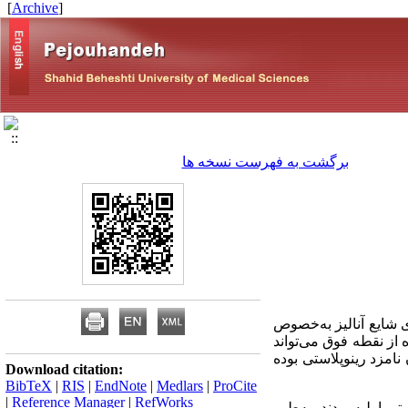
]
Archive
[
برگشت به فهرست نسخه ها
 شایع آنالیز به‌خصوص
ز نقطه فوق می‌تواند
امزد رینوپلاستی بوده
Download citation:
BibTeX
|
RIS
|
EndNote
|
Medlars
|
ProCite
|
Reference Manager
|
RefWorks
ینوپلاستی اولیه بودند، به‌طور