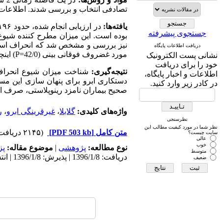
تصادفی انتخاب و بررسی شدند. اطلاعات آن
یافته‌ها:
جستجوی پیشرفته
بوده است. این میزان مطرح کننده شیوع 
نیز بررسی و مشخص شد که انحراف استخوان 
دریافت اطلاعات پایگاه
مورد غضروف فوقانی بینی (42/0
P=
) اینچ
نشانی پست الکترونیک
خود را برای دریافت
نتیجه‌گیری:
شناخت میزان شیوع انحراف ا
اطلاعات و اخبار پایگاه،
دستکاری ابرو برای پنهان سازی این مساله
در کادر زیر وارد کنید.
صحیح بیماران نامزد رینوپلاستی، صرف اندا
واژه‌های کلیدی:
گلابلا
،
غیرقرینگی ابرو
،
ر
نظرسنجی
نظر شما در مورد کیفیت مطالب این
متن کامل
[PDF 503 kb]
(۲۱۴۵ دریافت)
سایت چیست؟
عالی
خوب
نوع مطالعه:
پژوهشی
|
موضوع مقاله:
پز
متوسط
دریافت: 1396/1/8 | پذیرش: 1396/1/8 | انتشار: 1396/1/8
ضعیف