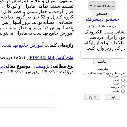
سابقهی اسهال و علایم همراه آن در ک
گروه کنترل و 52 نفر در 
جستجوی پیشرفته
دریافت اطلاعات پایگاه
نشانی پست الکترونیک
آموزش جامع بهداشت به مادران می‌تواند 
خود را برای دریافت
اطلاعات و اخبار پایگاه،
واژه‌های کلیدی:
آموزش جامع بهداشت
،
ا
در کادر زیر وارد کنید.
متن کامل
[PDF 415 kb]
(۱۸۵۱ دریافت)
نوع مطالعه:
پژوهشی
|
موضوع مقاله:
پز
نظرسنجی
دریافت: 1393/7/7 | پذیرش: 1393/7/7 | انتشار: 1393/7/7
نظر شما در مورد کیفیت مطالب این
سایت چیست؟
عالی
خوب
متوسط
ضعیف