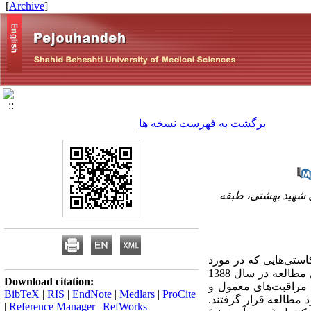
]
Archive
[
برگشت به فهرست نسخه ها
ی شهید بهشتی، طبقه
ارض شناخته شده‌ی آن و کاستی‌هایی که در مورد
آموزش به مادران این کودکان وجود داشت و به منظور بررسی تأثیر آموزش جامع در پیشگیری از اسهال، این مطالعه در سال 1388
Download citation:
یی بالینی انجام شد. تعداد 103 نفر مادر که جهت مراقبت‌های معمول و
BibTeX
|
RIS
|
EndNote
|
Medlars
|
ProCite
 مطالعه قرار گرفتند.
|
Reference Manager
|
RefWorks