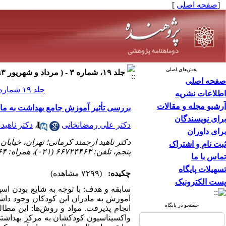
[
صفحه اصلی
]
بخش‌های اصلی
جلد ۱۹، شماره ۳ - ( مرداد و شهریور ۱۳۹۳ ۱۳۹۳ )
صفحه اصلی
جلد ۱۹ شماره ۳ صفحات ۱۴۱-۱۳۷
اطلاعات نشریه
آرشیو مجله و مقالات
بررسی تأثیر آموزش جامع بهداشت به ماد
برای نویسندگان
دکتر علی رمضانخانی
،
دکتر ناهید
برای داوران
دکتر ناهید ارجمند کرمانی؛ تهران، خیا
ثبت نام و اشتراک
پنجم، تلفن: ۶۶۷۲۴۴۶۳ (۰۲۱)، همراه: ۰۹۱۲۲۰۰۲۴۶۴ ،
تماس با ما
تسهیلات پایگاه
چکیده:
(۷۲۹۹ مشاهده)
پست الکترونیک
جستجو در پایگاه
واکسیناسیون کودکشان به مرکز بهداشتی 