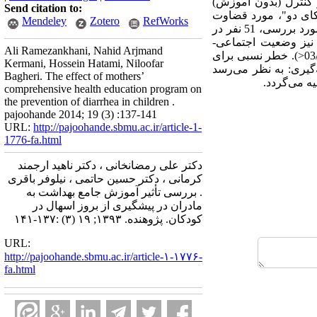
 کنترل (بدون آموزش)
Send citation to:
با آزمون "کای دو"، مورد قضاوت
Mendeley
Zotero
RefWorks
قرار گرفت و خطر نسبی و خطر قابل انتساب به عدم آموزش، محاسبه شد. یافته‌ها: از بین 103 نفر نمونه‌ی مورد بررسی، 51 نفر در
اه و نیز وضعیت اجتماعی-
Ali Ramezankhani, Nahid Arjmand
اقتصادی، مشابه بودند. بروز اسهال پس از آموزش در گروه کنترل، 5/23 و در گروه مداخله، 7/7 درصد بود (03/0P<). خطر نسبی برای
Kermani, Hossein Hatami, Niloofar
 8/15 درصد محاسبه گردید. نتیجه‌گیری: به نظر می‌رسد
Bagheri. The effect of mothers’
ه می‌گردد.
comprehensive health education program on
the prevention of diarrhea in children .
pajoohande 2014; 19 (3) :137-141
URL:
http://pajoohande.sbmu.ac.ir/article-1-
1776-fa.html
دکتر علی رمضانخانی ، دکتر ناهید ارجمند
کرمانی ، دکتر حسین حاتمی ، نیلوفر باقری
. بررسی تأثیر آموزش جامع بهداشت به
مادران در پیشگیری از بروز اسهال در
کودکان. پژوهنده. ۱۳۹۳; ۱۹ (۳) :۱۳۷-۱۴۱
URL:
http://pajoohande.sbmu.ac.ir/article-۱-۱۷۷۶-
fa.html