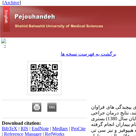
]
Archive
[
برگشت به فهرست نسخه ها
ی پیچیدگی های فراوان
د، نتایج درمان جراحی
ترانس اسفنوییدال در 29 بیمار با میکرو یا ماکروآدنوم هیپوفیز که در طی مدت 10 سال (از ابتدای سال 1371 تا پایان سال 1380) بستری
Download citation:
برری قرار گرفته است. مواد و روشها: مطالعه به صورت case series روی تمام بیماران انجام گرفته
BibTeX
|
RIS
|
EndNote
|
Medlars
|
ProCite
M یا سی تی اسکن مغزی از غده هیپوفیز و نیز سی تی
|
Reference Manager
|
RefWorks
علائم بالینی و طول