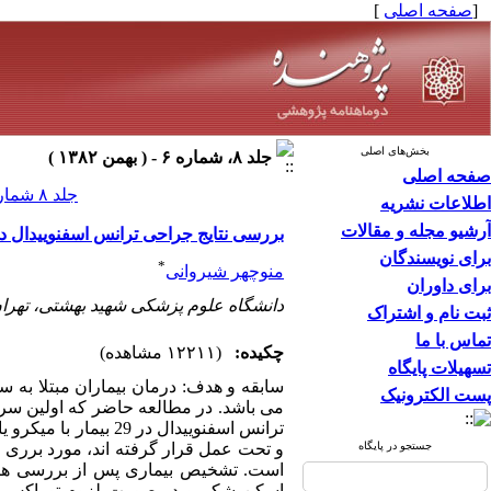
[
صفحه اصلی
]
بخش‌های اصلی
جلد ۸، شماره ۶ - ( بهمن ۱۳۸۲ )
صفحه اصلی
جلد ۸ شماره ۶ صفحات ۱۵-۹
اطلاعات نشریه
آرشیو مجله و مقالات
بررسی نتایج جراحی ترانس اسفنوییدال در 29 بیمار مبتلا به بیماری گوش
برای نویسندگان
*
منوچهر شیروانی
برای داوران
دانشگاه علوم پزشکی شهید بهشتی، تهران
ثبت نام و اشتراک
تماس با ما
چکیده:
(۱۲۲۱۱ مشاهده)
تسهیلات پایگاه
سابقه و هدف: درمان بیماران مبتلا به 
پست الکترونیک
می باشد. در مطالعه حاضر که اولین سری
جستجو در پایگاه
اسکن شکم و در صورت لزوم توراکس تا