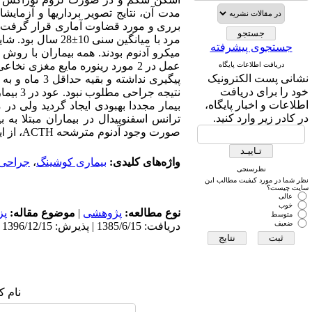
مدت آن، نتایج تصویر برداریها و آزمای
جستجوی پیشرفته
میکرو آدنوم بودند. همه بیماران با رو
دریافت اطلاعات پایگاه
نشانی پست الکترونیک
خود را برای دریافت
اطلاعات و اخبار پایگاه،
بیمار مجددا بهبودی ایجاد گردید ولی د
در کادر زیر وارد کنید.
ترانس اسفنوییدال در بیماران مبتلا به
صورت وجود آدنوم مترشحه ACTH، از این طریق تحت عمل قرار گیرند.
واژه‌های کلیدی:
بیماری کوشینگ
،
جراحی 
نظرسنجی
نظر شما در مورد کیفیت مطالب این
سایت چیست؟
عالی
خوب
نوع مطالعه:
پژوهشی
|
موضوع مقاله:
پز
متوسط
ضعیف
دریافت: 1385/6/15 | پذیرش: 1396/12/15 | انتشار: 1396/12/15
نام ک