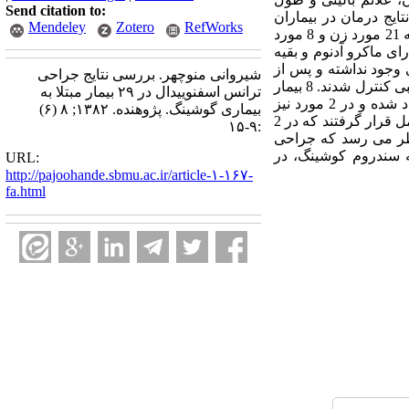
Send citation to:
ایج درمان در بیماران
Mendeley
Zotero
RefWorks
برری و مورد قضاوت آماری قرار گرفت. یافته ها: طی مدت بررسی تعداد 29 بیمار واجد شرایط وجود داشته که 21 مورد زن و 8 مورد
. شایع ترین تظاهر بالینی چاقی و مدت پیدایش آن 29±30 ماه بود. 4 بیمار دارای ماکرو آدنوم و بقیه
 وجود نداشته و پس از
شیروانی منوچهر. بررسی نتایج جراحی
عمل در 2 مورد رینوره مایع مغزی نخاعی و در 9 مورد دیابت بی مزه گذرا مشاهده گردید که همگی با درمان طبی کنترل شدند. 8 بیمار
ترانس اسفنوییدال در ۲۹ بیمار مبتلا به
پیگیری نداشته و بقیه حداقل 3 ماه و به مدت 27±23 ماه پیگیری شدند. در 90% موارد بهبودی بعد از عمل ایجاد شده و در 2 مورد نیز
بیماری گوشینگ. پژوهنده. ۱۳۸۲; ۸ (۶)
نتیجه جراحی مطلوب نبود. عود در 3 بیمار (14%) مشاهده گردید که هر سه از طریق ترانس اسفنوییدال تحت عمل قرار گرفتند که در 2
:۹-۱۵
 نظر می رسد که جراحی
به سندروم کوشینگ، در
URL:
http://pajoohande.sbmu.ac.ir/article-۱-۱۶۷-
fa.html