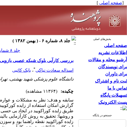
[
صفحه اصلی
]
بخش‌های اصلی
جلد ۸، شماره ۶ - ( بهمن ۱۳۸۲ )
صفحه اصلی
جلد ۸ شماره ۶ صفحات ۱۵-۹
اطلاعات نشریه
آرشیو مجله و مقالات
بررسی کارآیی بلوک شبکه عصبی بازویی زی
برای نویسندگان
*
اسداله سعادت نیاکی
،
بابک کاتبی
برای داوران
دانشگاه علوم پزشکی شهید بهشتی، تهران
ثبت نام و اشتراک
تماس با ما
چکیده:
(۱۱۳۶۴ مشاهده)
تسهیلات پایگاه
سابقه و هدف: نظر به مشکلات و عوارض 
پست الکترونیک
گزارش امکان استفاده از زایده کورکویید
جستجو در پایگاه