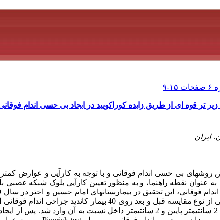
ر تر قوه ای از طریق زایده کوراکویید در ایجاد بی حسی اندام فوقانی
، ایران
روشهای بی حسی اندام فوقانی و با توجه به کارآیی و عوارض کمتر 
 به عنوان نقطه راهنما، و به منظور تعیین کارآیی بلوک شبکه عصبی با
و روشها: تحقیق به روش کارآزمایی بالینی از نوع مقایسه قبل و بعد روی 40 بیمار
لیدوکائین 5/1% تزریق شد. کارآیی روش بر میزان