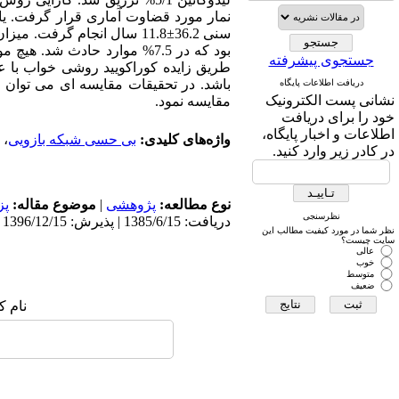
بود که در 7.5% موارد حادث ش
جستجوی پیشرفته
طریق زایده کوراکویید روشی خواب با 
باشد. در تحقیقات مقایسه ای می توان 
دریافت اطلاعات پایگاه
نشانی پست الکترونیک
مقایسه نمود.
خود را برای دریافت
اطلاعات و اخبار پایگاه،
واژه‌های کلیدی:
بی حسی شبکه بازویی
،
در کادر زیر وارد کنید.
نوع مطالعه:
پژوهشی
|
موضوع مقاله:
پز
نظرسنجی
دریافت: 1385/6/15 | پذیرش: 1396/12/15 | انتشار: 1396/12/15
نظر شما در مورد کیفیت مطالب این
سایت چیست؟
عالی
خوب
متوسط
ضعیف
نام ک