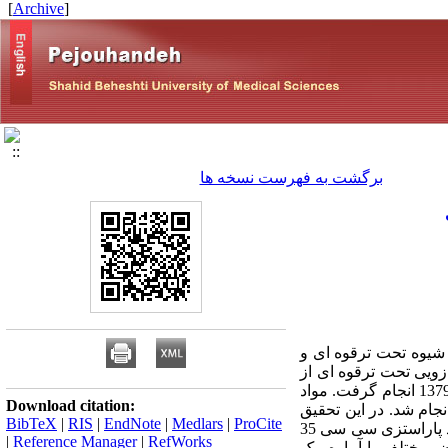
]
Archive
[
برگشت به فهرست نسخه ها
شیوه تحت ترقوه ای و
زویی تحت ترقوه ای از
طریق زایده کوراکویید در ایجاد بی حسی اندام فوقانی، این تحقیق در بیمارستانهای امام حسین و اختر در سال 1379 انجام گرفت. مواد
Download citation:
 کاندید جراحی اندام فوقانی انجام شد. در این تحقیق
BibTeX
|
RIS
|
EndNote
|
Medlars
|
ProCite
زایده کوراکویید نقطه راهنما بود و سوزن 2 سانتیمتر پایین و 2 سانتیمتر داخل نسبت به آن وارد شد. پس از ایجاد پاراستزی سی سی 35
|
Reference Manager
|
RefWorks
 بی حسی اندام فوقانی به وسیله Pinprick test و بروز عوارض مختلف با آماره مک