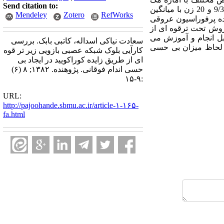
Send citation to:
نمار مورد قضاوت آماری قرار گرفت. یافته ها: تحقیق روی 20 مرد با میانگین سنی (± انحراف معیار) 7/11±9/31 و 20 زن با میانگین
Mendeley
Zotero
RefWorks
 بود (P<0.001). تنها عارضه مشاهده شده پرفوراسیون عروقی
ا: روش تحت ترقوه ای از
بل انجام و آموزش می
سعادت نیاکی اسداله، کاتبی بابک. بررسی
ز لحاظ میزان بی حسی
کارآیی بلوک شبکه عصبی بازویی زیر تر قوه
ای از طریق زایده کوراکویید در ایجاد بی
حسی اندام فوقانی. پژوهنده. ۱۳۸۲; ۸ (۶)
:۹-۱۵
URL:
http://pajoohande.sbmu.ac.ir/article-۱-۱۶۵-
fa.html