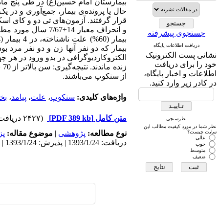
بیمارستان امام حسین(ع) در طی پنج ماه
حال یا پرونده‌ی بیمار، جمع‌آوری و در
جستجوی پیشرفته
دریافت اطلاعات پایگاه
نشانی پست الکترونیک
خود را برای دریافت
زن
اطلاعات و اخبار پایگاه،
از سنکوپ می‌باشند.
در کادر زیر وارد کنید.
واژه‌های کلیدی:
سنکوپ
،
علت
،
پیامد
،
بخ
متن کامل
[PDF 389 kb]
(۲۴۲۷ دریافت)
نظرسنجی
نظر شما در مورد کیفیت مطالب این
سایت چیست؟
نوع مطالعه:
پژوهشی
|
موضوع مقاله:
پز
عالی
دریافت: 1393/1/24 | پذیرش: 1393/1/24 | انتشار: 1393/1/24
خوب
متوسط
ضعیف