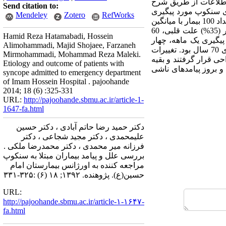
 اطلاعات از طریق شرح
Send citation to:
ای سنکوپ مورد پیگیری
Mendeley
Zotero
RefWorks
قرار گرفتند. آزمون‌های تی دو و کای اسکور جهت بررسی رابطه‌ی علت‌ها با بروز پیامد، استفاده شد. یافته‌ها: تعداد 100 بیمار با میانگین
و انحراف معیار 14±7/67 سال مورد مطالعه قرار گرفتند. شصت و شش نفر از بیماران مرد بودند. در 35 بیمار (35%) علت قلبی، 60
Hamid Reza Hatamabadi, Hossein
 علت، آنمی بود. طی دوره‌ی پیگیری یک ماهه، چهار
Alimohammadi, Majid Shojaee, Farzaneh
بیمار که دو نفر آنها زن و دو نفر مرد بودند، فوت شدند که علت بیماری در همه‌ی آنها، قلبی و سن همگی بالای 70 سال بود. تغییرات
Mirmohammadi, Mohammad Reza Maleki.
داشت. شیوع عود بیماری 4% بوده و 9% تحت نوعی جراحی قرار گرفتند و بقیه
Etiology and outcome of patients with
هی بیماری و بروز پیامدهای ناشی
syncope admitted to emergency department
of Imam Hossein Hospital . pajoohande
2014; 18 (6) :325-331
URL:
http://pajoohande.sbmu.ac.ir/article-1-
1647-fa.html
دکتر حمید رضا حاتم آبادی ، دکتر حسین‌
علیمحمدی ، دکتر مجید شجاعی ، دکتر
فرزانه میر محمدی ، دکتر محمدرضا ملکی .
بررسی علل و پیامد بیماران مبتلا به سنکوپ
مراجعه کننده به اورژانس بیمارستان امام
حسین(ع). پژوهنده. ۱۳۹۲; ۱۸ (۶) :۳۲۵-۳۳۱
URL:
http://pajoohande.sbmu.ac.ir/article-۱-۱۶۴۷-
fa.html