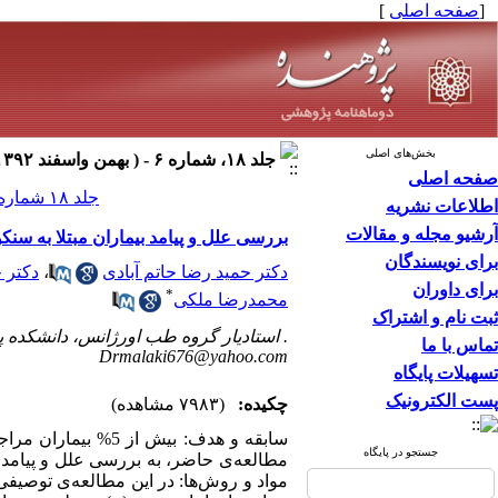
[
صفحه اصلی
]
بخش‌های اصلی
جلد ۱۸، شماره ۶ - ( بهمن واسفند ۱۳۹۲ )
صفحه اصلی
جلد ۱۸ شماره ۶ صفحات ۳۳۱-۳۲۵
اطلاعات نشریه
آرشیو مجله و مقالات
بررسی علل و پیامد بیماران مبتلا به سن
برای نویسندگان
دکتر حمید رضا حاتم آبادی
،
دکتر 
برای داوران
*
محمدرضا ملکی
ثبت نام و اشتراک
. استادیار گروه طب اورژانس، دانشکده 
تماس با ما
Drmalaki676@yahoo.com
تسهیلات پایگاه
پست الکترونیک
چکیده:
(۷۹۸۳ مشاهده)
جستجو در پایگاه
مطالعه‌ی حاضر، به بررسی علل و پیامد 