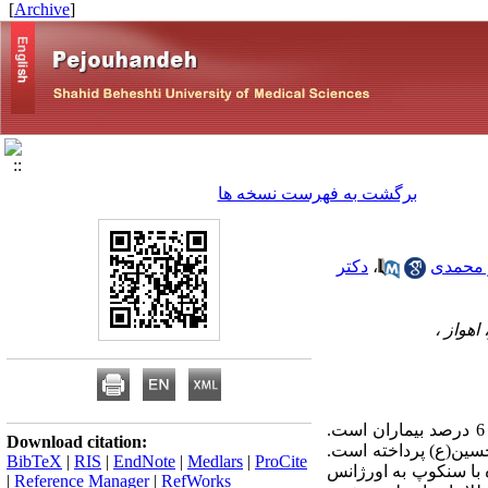
]
Archive
[
برگشت به فهرست نسخه ها
ر محمدی
،
دکتر
هواز ،
سابقه و هدف: بیش از 5% بیماران مراجعه کننده به اورژانس از سنکوپ شکایت دارند و علت بستری در 1 تا 6 درصد بیماران است.
Download citation:
حسین(ع) پرداخته است.
BibTeX
|
RIS
|
EndNote
|
Medlars
|
ProCite
Desc)، تمامی بیماران مراجعه کننده با سنکوپ به اورژانس
|
Reference Manager
|
RefWorks