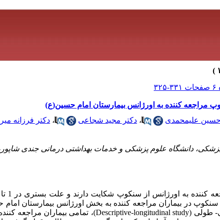
کوپ مراجعه کننده به اورژانس بیمارستان امام حسین(ع)
حسین‌ علیمحمدی
،
دکتر مجید شجاعی
،
دکتر فرزانه می
پزشکی، دانشگاه علوم پزشکی و خدمات بهداشتی درمانی جندی شاپور، ا
سنکوپ در بیماران مراجعه کننده به بخش اورژانس بیمارستان امام 
مواد و روش‌ها: در این مطالعه‌ی توصیفی- طولی (riptive-longitudinal study