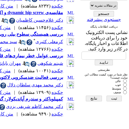
چکیده
(۸۲۳۲ مشاهده)
|
متن کامل 
مقایسه‌ی dynamic hip screw و اکسترنال فیکساسیون در درمان شکستگی اینترتروکانتریک
جستجوی پیشرفته
دکتر غلام‌حسین کاظمیان
،
دریافت اطلاعات پایگاه
چکیده
(۱۱۴۵۶ مشاهده)
|
متن کامل
نشانی پست الکترونیک
بررسی همبستگی سطوح بیلی روبین 
خود را برای دریافت
*
کرمعلی کثیری
،
سید محمد
اطلاعات و اخبار پایگاه،
در کادر زیر وارد کنید.
چکیده
(۱۲۷۶۶ مشاهده)
|
متن کامل
بررسی عوامل خطر بیماری‌های قلبی-
شبنم شکوهی
،
مهران بابانژ
نظرسنجی
چکیده
(۱۰۰۴۱ مشاهده)
|
متن کامل
نظر شما در مورد کیفیت مطالب این
بررسی فعالیت ضدمیکروبی لاکتوباس
سایت چیست؟
عالی
دکتر محمد مهدی سلطان دلال
خوب
متوسط
چکیده
(۱۲۹۰۹ مشاهده)
|
متن کامل
ضعیف
کمپیلوباکتر و سندرم آپاندیکولار: گزارش
دکتر محمد کاظم شریفی یزدی
چکیده
(۹۴۹۰ مشاهده)
|
متن کامل 