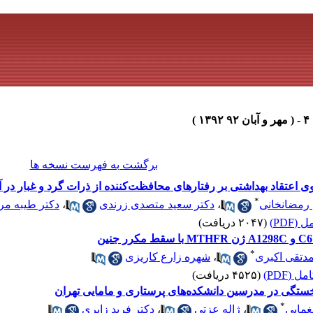
برگشت به فهرست نسخه ها
 اعتقاد بهداشتی بر رفتارهای محافظت‌کننده از ذرات گرد و غبار در آ
*
 رمضانخانی
،
دکتر سعید متصدی زرندی
،
دکتر طیبه م
(PDF)
(۲۰۴۷ دریافت)
*
دتقی اکبری
،
شهره زارع کاریزی
 (PDF)
(۴۵۲۵ دریافت)
تگی در مدرسین دانشکده‌های پرستاری و مامایی تهران
*
غمایی
،
ژاله عزتی
،
دکتر فرید زایری