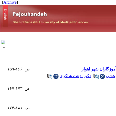
]
Archive
[
موزگاران شهر اهواز
ص. ۱۶۶-۱۵۹
رعشی
،
دکتر نزهت شاکری
ص. ۱۷۳-۱۶۷
ص. ۱۸۱-۱۷۴