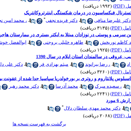
(PDF)
(۱۹۹۲ دریافت)
*
دکتر علیرضا منافی
،
دکتر فریده نجفی
،
، محمد امین ن
 (PDF)
(۳۱۳۵ دریافت)
سرمی و پوستی در نوزادان مبتلا به ایکتر بستری در بیمارستان هاج
 کاظم نوربخش
،
طاهره خلیلی بروجنی
،
ابوالفضل خوش
 (PDF)
(۱۹۲۵ دریافت)
 عروقی در سالمندان استان ایلام در سال 1390
اد
،
، رضا بیرانوند
،
میثم بهزادی فر
،
دکتر علی دل
 (PDF)
(۳۲۶۰ دریافت)
یلوس پلانتاروم و روتری بر بورخولدریا سپاسیا جدا شده از عفونت بی
،
، سعیده میرک
،
محمد آذرسا
،
دکتر محمد رهبر
 (PDF)
(۲۲۴۱ دریافت)
 6 مورد
*
،
دکتر محمد مهدی سلطان دلال
(PDF)
(۲۰۶۸ دریافت)
برگشت به فهرست نسخه ها