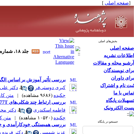
[
صفحه اصلی
]
بخش‌های اصلی
صفحه اصلی
جلد ۱۸، شماره ۴ - ( مهر و آبان ۹۲ ۱۳۹۲ )
اطلاعات نشریه
آرشیو مجله و مقالات
برای نویسندگان
برای داوران
بررسی تأثیر آموزش بر اساس الگوی
ثبت نام و اشتراک
کبری دوستی‌فر
،
دکتر علی
تماس با ما
چکیده
(۹۶۸۶ مشاهده)
|
متن کامل 
تسهیلات پایگاه
بررسی ارتباط چند شکلی‌های C677T و A1298C ژن MTHFR با سقط مکرر جنین
پست الکترونیک
فاطمه اسکندری
،
دکتر محم
چکیده
(۱۰۵۲۰ مشاهده)
|
متن کامل
جستجو در پایگاه
بررسی همبستگی خودکارآمدی و خس
عزیز شمسی
،
دکتر فریده ی