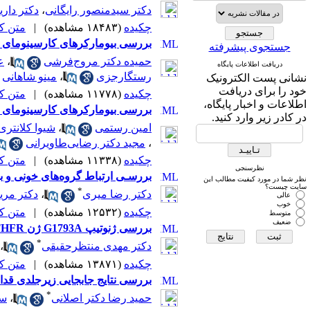
دکتر سید‌منصور رایگانی
،
دکتر دار
چکیده
(۱۸۴۸۳ مشاهده)
|
متن کامل
بررسی بیومارکرهای کارسینومای سلو
جستجوی پیشرفته
حمیده دکتر مروج‌فرشی
،
ع
دریافت اطلاعات پایگاه
رستگارجزی
،
مینو شاهانی
نشانی پست الکترونیک
خود را برای دریافت
چکیده
(۱۱۷۷۸ مشاهده)
|
متن کامل
اطلاعات و اخبار پایگاه،
بررسی بیومارکرهای کارسینومای سلو
در کادر زیر وارد کنید.
امین رستمی
،
شیوا کلانتری
،
مجید دکتر رضایی‌طاویرانی
چکیده
(۱۱۳۳۸ مشاهده)
|
متن کامل
نظرسنجی
بررسـی ارتباط گروه‌های خونی و ب
نظر شما در مورد کیفیت مطالب این
سایت چیست؟
*
دکتر رضا میری
،
دکتر مری
عالی
خوب
چکیده
(۱۲۵۳۲ مشاهده)
|
متن کامل
متوسط
ضعیف
بررسی ژنوتیپ G1793A ژن MTHFR در بیماران مبتلا به سرطان کولورکتال اسپورادیک
*
دکتر مهدی منتظرحقیقی
،
چکیده
(۱۳۸۷۱ مشاهده)
|
متن کامل
بررسی نتایج جابجایی زیرجلدی قدام
*
حمید رضا دکتر اصلانی
،
سع