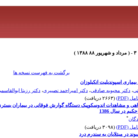
برگشت به فهرست نسخه ها
بیماری اسپوندیلیت انکیلوزان
نی
،
دکتر محبوبه صادقی
،
دکتر امیراحمد نصییری
،
دکتر رزیتا ابوالقاسم
 (PDF)
(۲۶۶۳ دریافت)
اهی و مشاهدات اندوسکوپیک دستگاه گوارش فوقانی در بیماران بستری‌شده
م در سال 1386
*
دگان
 (PDF)
(۳۰۹۸ دریافت)
سوند در مبتلایان به سندرم درد