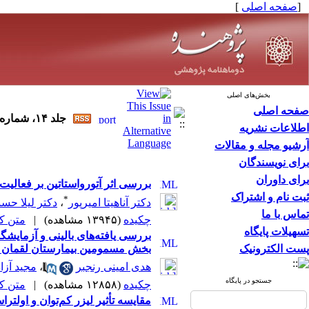
[
صفحه اصلی
]
بخش‌های اصلی
صفحه اصلی
جلد ۱۴، شماره ۳ - ( مرداد و شهريور ۸۸ ۱۳۸۸ )
اطلاعات نشریه
آرشیو مجله و مقالات
برای نویسندگان
برای داوران
بررسی اثر آتورواستاتین بر فعالیت 
ثبت نام و اشتراک
*
دکتر آناهیتا امیرپور
،
دکتر لیلا حس
تماس با ما
چکیده
(۱۳۹۴۵ مشاهده)
|
متن کامل
تسهیلات پایگاه
بررسی یافته‌های بالینی و آزمایشگ
پست الکترونیک
بخش مسمومین بیمارستان لقمان حکی
هدی امینی رنجبر
،
مجید آزا
جستجو در پایگاه
چکیده
(۱۲۸۵۸ مشاهده)
|
متن کامل
مقایسه تأثیر لیزر کم‌توان و اولترا