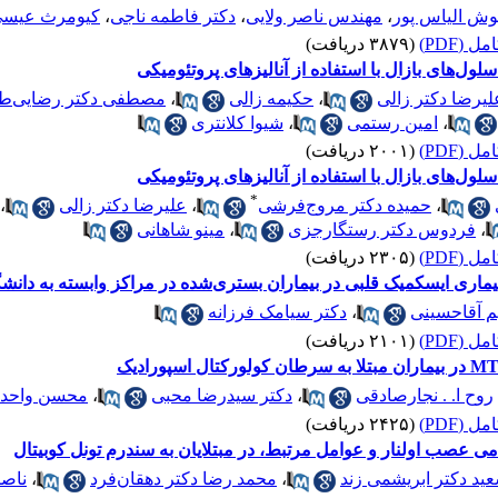
یوش الیاس پور
،
مهندس ناصر ولایی
،
دکتر فاطمه ناجی
،
کیومرث عیسی 
 (PDF)
(۳۸۷۹ دریافت)
ل‌های بازال با استفاده از آنالیزهای پروتئومیکی
لیرضا دکتر زالی
،
حکیمه زالی
،
مصطفی دکتر رضایی‌طا
،
امین رستمی
،
شیوا کلانتری
 (PDF)
(۲۰۰۱ دریافت)
ل‌های بازال با استفاده از آنالیزهای پروتئومیکی
*
،
حمیده دکتر مروج‌فرشی
،
علیرضا دکتر زالی
،
،
فردوس دکتر رستگارجزی
،
مینو شاهانی
 (PDF)
(۲۳۰۵ دریافت)
یماری ایسکمیک قلبی در بیماران بستری‌شده در مراکز وابسته به دان
م آقا‌حسینی
،
دکتر سیامک فرزانه
 (PDF)
(۲۱۰۱ دریافت)
روح ا. . نجارصادقی
،
دکتر سیدرضا محبی
،
محسن واحد
 (PDF)
(۲۴۲۵ دریافت)
ی عصب اولنار و عوامل مرتبط، در مبتلایان به سندرم تونل کوبیتال
ید دکتر ابریشمی زند
،
محمد رضا دکتر دهقان‌فرد
،
ناصر