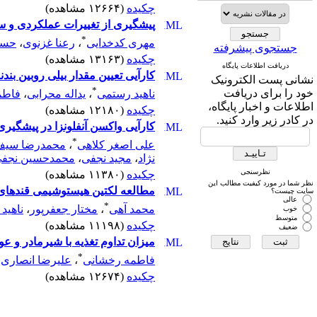
چکیده
(۱۲۶۶۴ مشاهده)
پیشگیری از تغییرات عملکردی و سا
*
مهری کدخدایی
،
رعنا غزنوی
،
حسی
جستجوی پیشرفته
چکیده
(۱۳۱۶۳ مشاهده)
دریافت اطلاعات پایگاه
کارآیی تعیین مقدار بیلی روبین ب
نشانی پست الکترونیک
*
خود را برای دریافت
ناهید رستمی
،
یداله محرابی
،
فاطم
اطلاعات و اخبار پایگاه،
چکیده
(۱۲۱۸۰ مشاهده)
در کادر زیر وارد کنید.
کارآیی واکسن آنفلونزا در پیشگیری از
*
علی اصغر کلاهی
،
محمدرضا سیف 
‌نژاد
،
مجید نجفی
،
محمدحسین نجف
نظرسنجی
چکیده
(۱۱۳۸۰ مشاهده)
نظر شما در مورد کیفیت مطالب این
مطالعه لکتین هیستوشیمی قندهای
سایت چیست؟
عالی
*
محمد آهی
،
مختار جعفرپور
،
ناهید
خوب
متوسط
چکیده
(۱۱۱۹۸ مشاهده)
ضعیف
میزان تداوم تغذیه با شیرمادر و عوامل مرتبط با آن در کودکان 6-2 
*
فاطمه رخشانی
،
علیرضا انصاری 
چکیده
(۱۲۶۷۴ مشاهده)