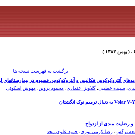
برگشت به فهرست نسخه ها
ای آنتروکوکوس فکالیس و آنتروکوکوس فسیوم در بیمارستانهای لبافی نژا
دی
،
سپیده خطیبی
،
گلاویژ اعتمادی
،
محمود پروین
،
مهوش اسکوئی
 و رضایت مندی از ازدواج
عه نرگس
،
رضا کرمی نوری
،
حمید علوی مجد