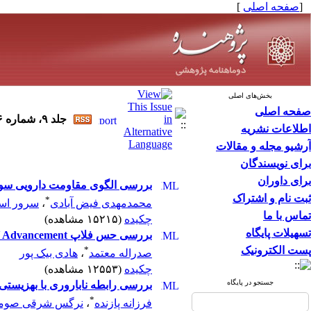
[
صفحه اصلی
]
بخش‌های اصلی
صفحه اصلی
جلد ۹، شماره ۶ - ( بهمن ۱۳۸۳ )
اطلاعات نشریه
آرشیو مجله و مقالات
برای نویسندگان
برای داوران
بررسی الگوی مقاومت دارویی سویه‌ه
ثبت نام و اشتراک
*
محمدمهدی فیض آبادی
،
سرور اس
تماس با ما
چکیده
(۱۵۲۱۵ مشاهده)
تسهیلات پایگاه
بررسی حس فلاپ Volar V-Y Advancement به دنبال ترمیم نوک انگشتان
پست الکترونیک
*
صدراله معتمد
،
هادی بیک پور
چکیده
(۱۲۵۵۳ مشاهده)
جستجو در پایگاه
بررسی رابطه ناباروری با بهزیستی
*
فرزانه پازنده
،
نرگس شرقی صوم