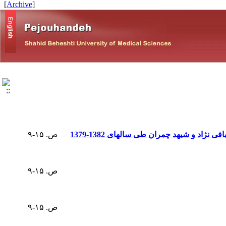
]
Archive
[
د و شیهد چمران طی سالهای 1382-1379
ص. ۱۵-۹
ص. ۱۵-۹
ص. ۱۵-۹