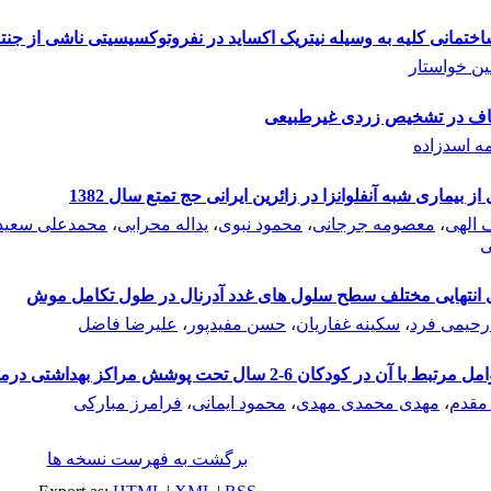
ختمانی کلیه به وسیله نیتریک اکساید در نفروتوکسیسیتی ناشی از ج
ن خواستار
ندناف در تشخیص زردی غیرطبیعی
ه اسدزاده
 بیماری شبه آنفلوانزا در زائرین ایرانی حج تمتع سال 1382
الهی
،
معصومه جرجانی
،
محمود نبوی
،
یداله محرابی
،
محمدعلی سعید
ی
 انتهایی مختلف سطح سلول های غدد آدرنال در طول تکامل موش
 رحیمی فرد
،
سکینه غفاریان
،
حسن مفیدپور
،
علیرضا فاضل
سال تحت پوشش مراکز بهداشتی درمانی زاهدان در سال 1380
مقدم
،
مهدی محمدی مهدی
،
محمود ایمانی
،
فرامرز مبارکی
برگشت به فهرست نسخه ها