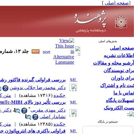
[
صفحه اصلی
]
بخش‌های اصلی
صفحه اصلی
جلد ۱۳، شماره ۱ - ( فروردین و اردیبهشت ۱۳۸۷ )
اطلاعات نشریه
آرشیو مجله و مقالات
برای نویسندگان
برای داوران
بررسی فراوانی گیرنده فاکتور رشد
ثبت نام و اشتراک
دکتر محمدرضا جلالی ‌ندوشن
تماس با ما
چکیده
(۱۷۴۱۶ مشاهده)
|
متن کامل
تسهیلات پایگاه
بررسی تأثیر دوز بالای 99mTc-MIBI بر آسیب کروموزمی بیماران تحت اسکن خون رسانی قلب
پست الکترونیک
*
دکتر مهدی مقربی
،
دکتر 
نشاندار اصلی
جستجو در پایگاه
چکیده
(۱۲۴۸۵ مشاهده)
|
متن کامل
فراوانی باکتری های انتروپاتوژن جدا