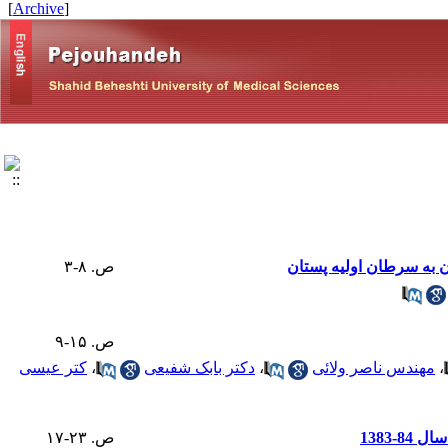
]
Archive
[
ن به سرطان اولیه پستان
ص. ۸-۳
ص. ۱۵-۹
،
مهندس ناصر ولائی
،
دکتر بابک شفیعی
،
کتر عیسی
-1383
ص. ۲۳-۱۷