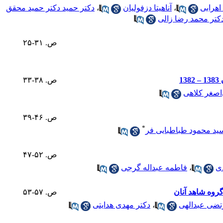
اهرابی
،
آناهیتا دزفولیان
،
دکتر حمید دکتر حمید محقق
کتر محمد رضا زالی
ص. ۳۱-۲۵
1
ص. ۳۸-۳۳
اصغر کلاهی
ص. ۴۶-۳۹
*
ید محمود طباطبایی فر
ص. ۵۲-۴۷
دی
،
فاطمه عبداله گرجی
ص. ۵۷-۵۳
تضی عبدالهی
،
دکتر مهدی هدایتی