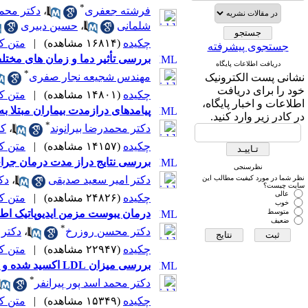
*
فرشته جعفری
،
دکتر محم
شلمانی
،
حسین دبیری
چکیده
(۱۶۸۱۴ مشاهده)
|
متن کامل
جستجوی پیشرفته
بررسی تأثیر دما و زمان های مختل
دریافت اطلاعات پایگاه
*
مهندس شجیعه نجار صفری
نشانی پست الکترونیک
خود را برای دریافت
چکیده
(۱۴۸۰۱ مشاهده)
|
متن کامل
اطلاعات و اخبار پایگاه،
پیامدهای درازمدت بیماران مبتلا به ان
در کادر زیر وارد کنید.
*
دکتر محمدرضا بیرانوند
،
کت
چکیده
(۱۴۱۵۷ مشاهده)
|
متن کامل
بررسی نتایج دراز مدت درمان جراحی د
نظرسنجی
نظر شما در مورد کیفیت مطالب این
دکتر امیر سعید صدیقی
،
دک
سایت چیست؟
عالی
چکیده
(۲۴۸۲۶ مشاهده)
|
متن کامل
خوب
متوسط
درمان یبوست مزمن ایدیوپاتیک اطف
ضعیف
*
دکتر محسن روزرخ
،
دکتر 
چکیده
(۲۲۹۴۷ مشاهده)
|
متن کامل
بررسی میزان LDL اکسید شده و کارکرد آنزیم سوپر اکسید دیسموتاز در بیماران دارای فشار خون بالا و گروه شاهد آنان
*
دکتر محمد اسد پور پیرانفر
چکیده
(۱۵۳۴۹ مشاهده)
|
متن کامل