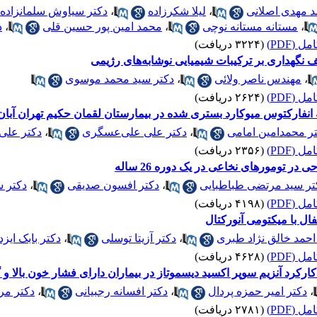
د مهدی اصلانی
،
لیلا شکرزاده
،
دکتر سیاوش سلمانزاده 
،
مستانه مستانه نوچی
،
محمد امین پور حسین قلی
،
د
 (PDF)
(۳۲۲۴ دریافت)
ف نگهداری بر ترکیبات شیمیایی نوشابه‌های رژیمی
،
مهندس ناصر ولائی
،
دکتر سید محمد موسوی
 (PDF)
(۲۶۲۴ دریافت)
فارکتوس میوکارد بستری شده در بیمارستان لقمان حکیم تهران آبان 1383 – 382
ر محمدامین امامی
،
دکتر علی علی‌عسگری
،
دکتر علی‌
 (PDF)
(۲۳۵۶ دریافت)
ر تومورهای نخاعی در یک دوره 26 ساله
تر سید مرتضی طباطبایی
،
دکتر افسون صدیقی
،
دکتر س
 (PDF)
(۴۱۹۸ دریافت)
ال با میکتومی آنورکتال
احمد خالق نژاد طبری
،
دکتر آزیتا توسلی
،
دکتر بابک ایز
 (PDF)
(۴۶۲۸ دریافت)
،
دکتر امیر حمزه پردال
،
دکتر افسانه رجبیانی
،
دکتر مر
 (PDF)
(۲۷۸۱ دریافت)