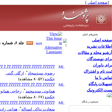
[
صفحه اصلی
]
بخش‌های اصلی
صفحه اصلی
جلد ۶، شماره ۱ - ( فروردين ۱۳۸۰ )
اطلاعات نشریه
آرشیو مجله و مقالات
برای نویسندگان
برای داوران
??? ???? ?? ????? ?? ????? ????
ثبت نام و اشتراک
*
رضوی سیدسجاد
،
ازگلی گیتی
تماس با ما
چکیده
(۸۰۵۲ مشاهده)
تسهیلات پایگاه
??? ?? ???????? ?? ??? ???????
پست الکترونیک
*
همایونی سیدمحمد
،
زجاجی همایو
چکیده
(۸۰۶۷ مشاهده)
جستجو در پایگاه
? ????? ?? ????????? 5% ?? ????? ??? ??? ?? ??????
*
سعادت نیاکی اسداله
،
هدایتی زاده 