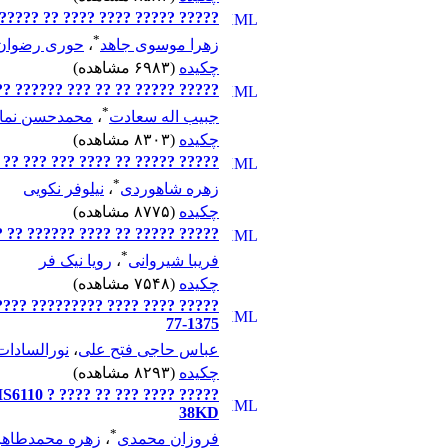
???? ????? ???? ???? ?? ?????? C
*
زهرا موسوی جاهد
،
حوری رضوان
چکیده
(۶۹۸۳ مشاهده)
?? ?? ??? ?????? ???? ????? ???
*
جبیب اله سعادت
،
محمدحسن نما
چکیده
(۸۳۰۳ مشاهده)
????? ????? ?? ???? ??? ??? ?? Pica ?? ????? ??????
*
زهره شاهوردی
،
نیلوفر نکویی
چکیده
(۸۷۷۵ مشاهده)
? ???? ??? ?? ???? ??????? ????
*
فریبا شیروانی
،
رویا نیک فر
چکیده
(۷۵۴۸ مشاهده)
- ?????? ???? ????? ???? ??????
77-1375
عباس حاجی فتح علی
،
نورالسادات
چکیده
(۸۲۹۳ مشاهده)
 IS6110 ? ???? ??
38KD
*
فروزان محمدی
،
زهره محمدطاه