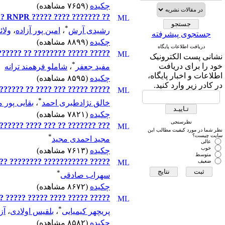
چکیده
(۷۶۵۹ مشاهده)
?? ??????? ???? ????? RNPR ?? ????? ??????? ????? ???????? ?? ????? ???? ????? ????
*
رشیدی آرش
،
امین پور آزاده
،
ولائ
جستجوی پیشرفته
چکیده
(۸۸۹۹ مشاهده)
دریافت اطلاعات پایگاه
????? ??? ????? ??? ??? 1378-1364
نشانی پست الکترونیک
*
خود را برای دریافت
مفید جعفر
،
شاملو فرهمند ترانه
اطلاعات و اخبار پایگاه،
چکیده
(۸۵۹۵ مشاهده)
در کادر زیر وارد کنید.
????? ????? ??? ???? ?? ??????
*
خالق نژادطبری احمد
،
بقایی پور 
چکیده
(۷۸۲۱ مشاهده)
نظرسنجی
?? ?? ???? ??????? ????? ??????
نظر شما در مورد کیفیت مطالب این
سایت چیست؟
*
مجید احمدی مجید
عالی
خوب
چکیده
(۷۶۱۳ مشاهده)
متوسط
? ??????? ??????? ?????? 1379-1370
ضعیف
*
سهراب صادقی
چکیده
(۸۶۷۲ مشاهده)
????? ?????? ? ??? ?????? ?????
*
پریچهر کیمیایی
،
بلقیس اولادی
،
آز
چکیده
(۸۵۸۲ مشاهده)