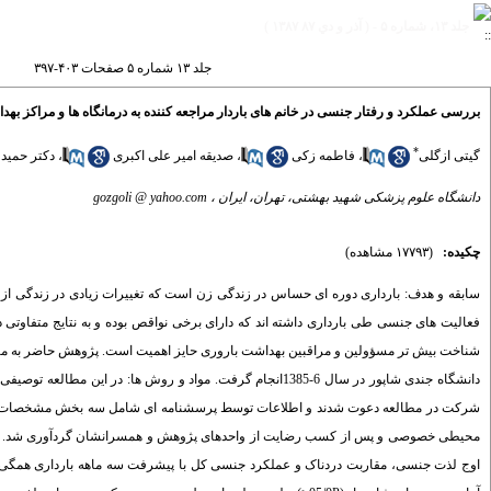
جلد ۱۳، شماره ۵ - ( آذر و دي ۸۷ ۱۳۸۷ )
جلد ۱۳ شماره ۵ صفحات ۴۰۳-۳۹۷
بررسی عملکرد و رفتار جنسی در خانم های باردار مراجعه کننده به درمانگاه ها و مراکز بهداش
*
گیتی ازگلی
،
فاطمه زکی
،
صدیقه امیر علی اکبری
،
دکتر حمید
دانشگاه علوم پزشکی شهید بهشتی، تهران، ایران ،
gozgoli @ yahoo.com
چکیده:
(۱۷۷۹۳ مشاهده)
سابقه و هدف: بارداری دوره ای حساس در زندگی زن است که تغییرات زیادی در زندگی از 
فعالیت های جنسی طی بارداری داشته اند که دارای برخی نواقص بوده و به نتایج متفاوتی 
شناخت بیش تر مسؤولین و مراقبین بهداشت باروری حایز اهمیت است. پژوهش حاضر به منظو
اوج لذت جنسی، مقاربت دردناک و عملکرد جنسی کل با پیشرفت سه ماهه بارداری همگی کا