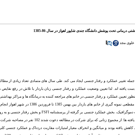
تی درمانی تحت پوشش دانشگاه جندی شاپور اهواز در سال 86-1385
 علوی مجد
جمله تغییر عملکرد و رفتار جنسی ایجاد می کند. طی سال های متمادی تعداد زیادی از مط
دست یافته اند. لذا تعیین وضعیت عملکرد و رفتار جنسی زنان باردار با تلاش در رفع نقایص
ر تعیین عملکرد و رفتار جنسی در خانم های مراجعه کننده به درمانگاه ها و مراکز بهداش
شرکت در مطالعه دعوت شدند و اطلاعات توسط پرسشنامه ای شامل سه بخش مشخصات دموگرافیک، بخش عملکرد ج
محیطی خصوصی و پس از کسب رضایت از واحدهای پژوهش و همسرانشان گردآوری شد. یافته ها: از مجموع 
هش یافته بودند و میانگین و انحراف معیار امتیازات مقاربت دردناک و عملکرد جنسی کلی