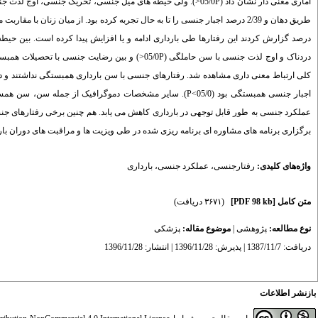
دردناک و اوج لذت جنسی با سن حاملگی (05/0P<) و ب
کلی ارتباط معنی داری مشاهده شد. رفتارهای جنسی با سن بارداری همبستگی نداشتند و 
اجبار جنسی همبستگی بود (05/0>P). سایر مشخصات دموگرافیک ا
عملکرد جنسی به طور قابل توجهی در بارداری کاهش می یابد. هم چنین برخی رفتارهای جنسی 
برگزاری برنامه های مشاوره ای برنامه ریزی شده در طی ویزیت ها و مراقبت های دوران با
واژه‌های کلیدی:
رفتارجنسی
،
عملکرد جنسی
،
بارداری
متن کامل
[PDF 98 kb]
(۳۶۷۱ دریافت)
نوع مطالعه:
پژوهشی
|
موضوع مقاله:
پزشکی
دریافت: 1387/11/7 | پذیرش: 1396/11/28 | انتشار: 1396/11/28
بازنشر اطلاعات