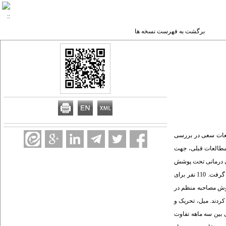
برگشت به فهرست نسخه ها
العات سعی در بررسی
 مطالعات قبلی، جهت
تی درمانی تحت پوشش
دانشگاه جندی شاپور در سال 6-1385انجام گرفت. مواد و روش ها: در این مطالعه توصیفی مقطعی نمونه گیری از خانم های باردار بین بهمن 1385 تا فروردین 1386 در شهر اهواز انجام گرفت. 110 نفر برای
نسی بر گرفته از پرسشنامه FSFI و بخش رفتار جنسی و به روش مصاحبه منظم در
زنانی که برای شرکت در مطالعه دعوت شدند 102 نفر در مصاحبه شرکت کردند. میل، تحریک و
 بین سه ماهه تفاوت