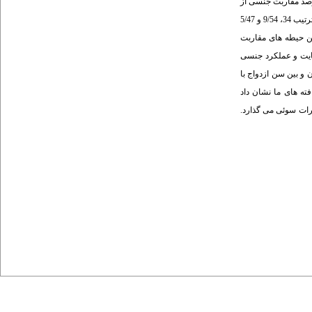
د (05/0P<). ولی حیطه های میل جنسی، تحریک جنسی، اوج لذت جنسی و رضایت جنسی تفاوت آماری مشاهده نشد. 6/17 درصد از زنان مقاربت مقعدی، 2/38 درصد مقاربت جنسی از
طریق دهان و 2/39 درصد اجبار جنسی را تا به حال تجربه کرده بود. از میان زنان با مقاربت مقعدی، زنان با فعالیت جنسی از طریق دهان و زنانی که اجبار جنسی را تجربه کرده بودند، به ترتیب 34، 9/54 و 5/47
ری ادامه و یا افزایش پیدا کرده است. بین حیطه میل جنسی و عملکرد جنسی کلی با سن حاملگی، سن ازدواج و مدت ازدواج (05/0P<)، بین حیطه های مقاربت
ون، رضایت و عملکرد جنسی
و بین سن ازدواج با
یافته های ما نشان داد
ثرات سوئی می گذارد.