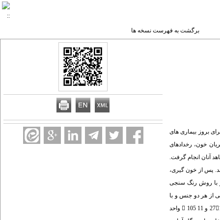
برگشت به فهرست نسخه ها
ای بروز بیماری های
یان خون، رخدادهای
 بالا و گروه شاهد آنان انجام گرفت.
جنس در محدوده سنی 30 تا 75 سالگی مورد بررسی قرار گرفتند. پس از خون گیری،
ا روش Elisa و کارکرد آنزیم سوپر اکسید دیسموتاز با روش رنگ سنجی
 SPSS توسط آزمون t بین دو گروه مقایسه گردید. یافته ها: نتایج پژوهش بر روی 70 نمونه بیماران با فشار خون بالا در سنین 30 تا 75 سالگی از هر دو جنس و با
میانگین سنی 14  2/52 سال و 70 نمونه شاهد آنها با میانگین سنی 13 45 سال نشان داد که میزان کارکرد آنزیم سوپر اکسید دیسموتاز (SOD) در گروه بیماران و شاهدان به ترتیب 27100 و 11  105 واحد