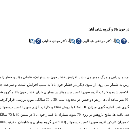
،
دکتر مرتضی عبدالهی
،
دکتر مهدی هدایتی
 بیماریزایی و مرگ و میر می باشد. افزایش فشار خون سیستولیک، عاملی مؤثر و خطر زا بر
س به شمار می رود. از سوی دیگر در فشار خون بالا به سبب افزایش شدت و سرعت جر
اکسیداسیون و پر اکسیداسیون نیز افزایش می یابد. این مطالعه با هدف مقایسه میزان LDL اکسید شده و کارکرد آنزیم سوپر اکسید دیسموتاز در بیماران دارای فشار خون
مواد و روش ها: در این پژوهش 70 نفر از بیماران با فشارخون بالا فاقد بیماری مهم دیگر و 70 نفر شاهد آن ها از هر دو 
میزان OX-LDL و کارکرد آنزیم سوپر اکسید دیسموتاز در سرم بیماران و شاهدان اندازه گیری شد. اندازه گیری میزان OX-LDL ب
آنزیمی انجام و داده ها پس از ورود به برنامه