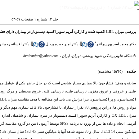
جلد ۱۳، شماره ۱ - ( فروردین و اردیبهشت ۱۳۸۷ )
جلد ۱۳ شماره ۱ صفحات ۵۷-۵۳
بررسی میزان LDL اکسید شده و کارکرد آنزیم سوپر اکسید دیسموتاز در بیماران دارای فشار خون بالا و گروه شاهد آنان
*
دکتر محمد اسد پور پیرانفر
،
دکتر امیر حمزه پردال
،
دکتر افسانه رجبیانی
دانشگاه علوم پزشکی شهید بهشتی، تهران، ایران ،
drpiranfar@yahoo.com
چکیده:
(۱۵۳۴۵ مشاهده)
سابقه و هدف: فشارخون بالا بیماری بسیار شایعی است که در حال حاضر یکی از عوامل مهم
قلبی و عروقی و عروق مغزی، نارسایی قلب، نارسایی کلیه، عروق محیطی و مرگ زودر