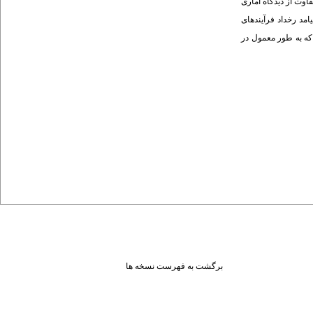
دان به ترتیب 4  14 و 3  3/7 میلی واحد در لیتر بود که این تفاوت از دیدگاه آماری
کسید شده (LDL OX- ) افزایش می یابد که در حقیقت پیامد رخداد فرآیندهای
که به طور معمول در
برگشت به فهرست نسخه ها