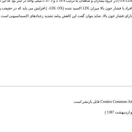
در میلی لیتر بود که این تفاوت از نظر آماری معنی دار نیست، ولی میزانLDL اکسید شده (OX-LDL ) در گروه بیماران و شاه
معنی دار است (001 /0 < P ). نتیجه گیری: بر اساس یافته های پژوهش می توان گفت در افراد با فشار خون بالا میزان LDL ا
دارای فشار خون بالا، شاید بتوان گفت این کاهش پیامد تشدید رخدادهای اکسیداسیونی است 
Creative Commons Attr
قابل بازنشر است.