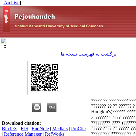
]
Archive
[
برگشت به فهرست نسخه ها
?? ???? ???? ????? ?? 
????? ?? ???? ??????? 
???? ????? ????. ?? ??? ?????? ?? ??? ?????? ? ????? ?????? ???? ?????????? ??????? ???????? ????? ?? 255 ????? ??????(Hodgkin's
and Non � Hodgkin's Lym.) ?? ?? ???? ???????? ??? ???? ? ????
????????? ???? (?????
Download citation:
????? ???? ?? ????? ??
BibTeX
|
RIS
|
EndNote
|
Medlars
|
ProCite
????? ??? ??????? ?? ?
|
Reference Manager
|
RefWorks