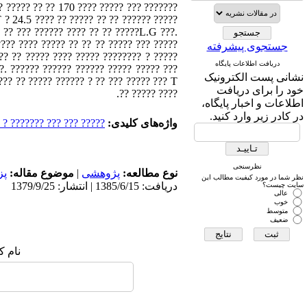
? ????? ?? ?? 170 ???? ????? ??? ???????
T ? 24.5 ???? ?? ????? ?? ?? ?????? ?????
 ?? ??? ?????? ???? ?? ?? ?????L.G ???.
???? ???? ????? ?? ?? ?? ????? ??? ?????
جستجوی پیشرفته
 ?? ?? ????? ???? ????? ???????? ? ?????
دریافت اطلاعات پایگاه
?. ?????? ?????? ?????? ????? ????? ???
نشانی پست الکترونیک
خود را برای دریافت
???? ????? ??.
اطلاعات و اخبار پایگاه،
در کادر زیر وارد کنید.
واژه‌های کلیدی:
?? ???? ????????????????
نظرسنجی
نوع مطالعه:
پژوهشی
|
موضوع مقاله:
پز
نظر شما در مورد کیفیت مطالب این
دریافت: 1385/6/15 | انتشار: 1379/9/25
سایت چیست؟
عالی
خوب
متوسط
ضعیف
نام ک