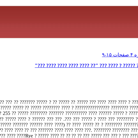
????? ? ?????? ????? ??? ????? ????? ????? ? ?
?? ????? ???? ?? ??? ? ???? ???? ???? ??? ????? ?? ????? ?? ? ?????
???? ?????????? ????? ???????? ???????????????? ? ???? ???????? ???
? ??? ???. ??? ??? 3 ??????? ???? ???????? ????? ???? ? ??????
?????? ??????? ?????? ???? ????) ?? ???? ????? ?? ? ???????? ??????
?? ???? ???? ?? ??? ??????? ???? ???? ???? ???. ???????? ???????? ??? 
??? ???? ????Rye ? ????? ???? ?? ?? ?? ?? ??? ????? ??? ??? ? ??? ???