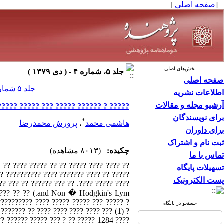
[
صفحه اصلی
]
بخش‌های اصلی
جلد ۵، شماره ۴ - ( دى ۱۳۷۹ )
صفحه اصلی
جلد ۵ شماره ۴ صفحات ۱۵-۹
اطلاعات نشریه
آرشیو مجله و مقالات
??? ??? "?? ???? ???? ???? ???? ???"
برای نویسندگان
*
هاشمی محمد
،
پرورش محمدرضا
برای داوران
ثبت نام و اشتراک
چکیده:
(۸۰۱۳ مشاهده)
تماس با ما
 ??????? ?? ??? ????? ????? ??? ?? ?????
تسهیلات پایگاه
?? ?? ????? ????? ? ?????? ?? ?? ???????
پست الکترونیک
?????????? ???? ????? ????? ??? ????? ?
جستجو در پایگاه
??????? ?? ???? ???? ???? ???? ??? (1) ?
?? ?????? ????? ??? ? ?? ????? 1284 ????