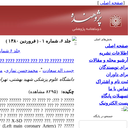
[
صفحه اصلی
]
بخش‌های اصلی
جلد ۶، شماره ۱ - ( فروردين ۱۳۸۰ )
صفحه اصلی
جلد ۶ شماره ۱ صفحات ۱۵-۹
اطلاعات نشریه
آرشیو مجله و مقالات
???? ?? ?? ??? ?????? ???? ????? ???
برای نویسندگان
*
جبیب اله سعادت
،
محمدحسن نمازی
،
می
برای داوران
دانشگاه علوم پزشکی شهید بهشتی، تهران
ثبت نام و اشتراک
تماس با ما
چکیده:
(۸۲۹۵ مشاهده)
تسهیلات پایگاه
پست الکترونیک
????? ?? ???????? ??? ? ????????????? ?
? ? ????? ?? ????? ????. ???? ???? ?? ??
جستجو در پایگاه
??? ?? X-SD ???? ????? ???. ?????? ????
 (Left main coronary Artery) ?? ?????