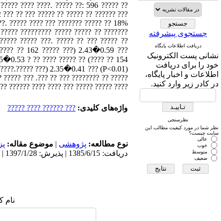
????? ???? ????. ????? ??: 596 ????? ??
 ??? ?? ??? ????? ?? ????? ?? ?????? ???
??. ????? ???? ??? ??????? ????? ?? 18%
 ????? ????????? ????? ????? ?? ???????
جستجوی پیشرفته
????? ????? ???. ????? ?? ??? ????? ??
دریافت اطلاعات پایگاه
(???? ?? 162 ????? ???) 2.43�0.59 ???
نشانی پست الکترونیک
95�0.53 ? ?? ???? ????? ?? (???? ?? 154
خود را برای دریافت
?? ????
اطلاعات و اخبار پایگاه،
???? ?????? ?? ??? ?????? ?? ??? ??? ? ??
در کادر زیر وارد کنید.
???? ?? ???? ??????? ????? ?? ????? ????.
واژه‌های کلیدی:
??? ?????? ???? ?????
نظرسنجی
نظر شما در مورد کیفیت مطالب این
سایت چیست؟
عالی
نوع مطالعه:
پژوهشی
|
موضوع مقاله:
پز
خوب
متوسط
دریافت: 1385/6/15 | پذیرش: 1397/1/28 | انتشار: 1397/1/28
ضعیف
نام ک