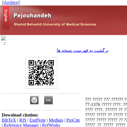
]
Archive
[
برگشت به فهرست نسخه ها
????? ? ???: ?? ???? ?? ???? ?????? ??
??????? ?? ??? ?????????? ????????? ???
???? ????. ?????? ?? 
????? ????? ?? ????? ?
Download citation:
????? ????? ????? ?? ?
BibTeX
|
RIS
|
EndNote
|
Medlars
|
ProCite
????? ?? ????? ?????
|
Reference Manager
|
RefWorks