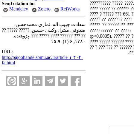
?????????? ????? ????
Send citation to:
???? ????? ?? ?????? ?
Mendeley
Zotero
RefWorks
???? ? ????? ??? 661 ?
????? ?? ??????? ????
سعادت جبیب اله، نمازی محمدحسن،
????? ?? ????? ?? ???
صدوقی میترا، وکیلی حسین. ????? ????? ??
??????????? ?? ?????
?? ??? ?????? ???? ????? ???. پژوهنده.
(p<0.0005). ????? ?? ?
۱۳۸۰; ۶ (۱) :۹-۱۵
????? ???) 2.35�0.41 ??? (P<0.
????? ?? ???????? ??? ?
URL:
???
http://pajoohande.sbmu.ac.ir/article-۱-۴۰۴-
fa.html