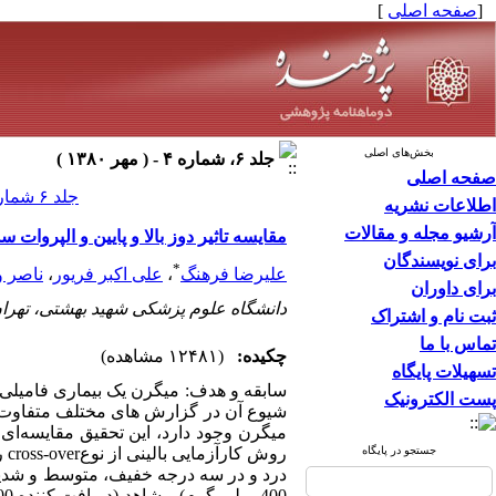
[
صفحه اصلی
]
بخش‌های اصلی
جلد ۶، شماره ۴ - ( مهر ۱۳۸۰ )
صفحه اصلی
جلد ۶ شماره ۴ صفحات ۱۵-۹
اطلاعات نشریه
آرشیو مجله و مقالات
مقایسه تاثیر دوز بالا و پایین و الپروات
برای نویسندگان
*
علیرضا فرهنگ
،
علی اکبر فریور
،
ناصر و
برای داوران
دانشگاه علوم پزشکی شهید بهشتی، تهران
ثبت نام و اشتراک
تماس با ما
چکیده:
(۱۲۴۸۱ مشاهده)
تسهیلات پایگاه
سابقه و هدف: میگرن یک بیماری فامیلی،
پست الکترونیک
شیوع آن در گزارش های مختلف متفاوت است
جستجو در پایگاه
درد و در سه درجه خفیف، متوسط و شدید 