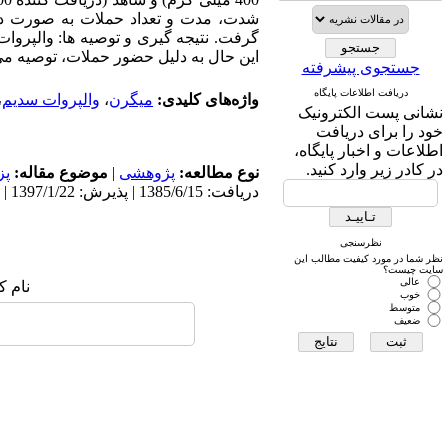
این حال به دلیل حضور حملات، توصیه م
جستجوی پیشرفته
دریافت اطلاعات پایگاه
واژه‌های کلیدی:
میگرن
،
والپروات سدیم
،
نشانی پست الکترونیک
خود را برای دریافت
اطلاعات و اخبار پایگاه،
در کادر زیر وارد کنید.
نوع مطالعه:
پژوهشی
|
موضوع مقاله:
پز
دریافت: 1385/6/15 | پذیرش: 1397/1/22 | انتشار: 1397/1/22
نظرسنجی
نظر شما در مورد کیفیت مطالب این
سایت چیست؟
عالی
نام ک
خوب
متوسط
ضعیف