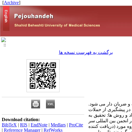
]
Archive
[
برگشت به فهرست نسخه ها
 و ضربان دار می شود.
 در پیشگیری از حملات
 به بیمارستان لقمان در سال 1379 انجام گرفت. مواد و روش ها: تحقیق به
Download citation:
 بر اساس معیار انجمن بین المللی سر
BibTeX
|
RIS
|
EndNote
|
Medlars
|
ProCite
ه مورد (دریافت کننده
|
Reference Manager
|
RefWorks
ه درمان، دو گروه با هم تعویض گردیدند. تاثیر دارو بر