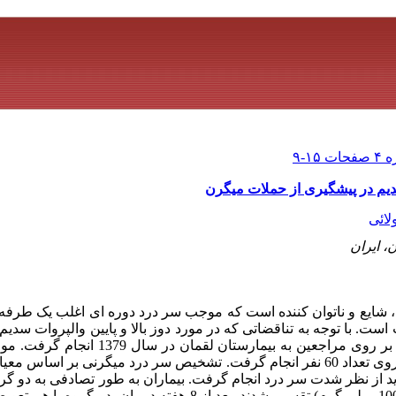
 سدیم در پیشگیری از حملات میگرن
لائی
، ایران
 شایع و ناتوان کننده است که موجب سر درد دوره ای اغلب یک طرفه
. با توجه به تناقضاتی که در مورد دوز بالا و پایین والپروات سدیم
میگرن وجود دارد، این تحقیق مقایسه‌ای بر روی مراجعین
روش کارآزمایی بالینی از نوعcross-over روی تعداد 60 نفر انجام گرفت. تشخیص سر درد میگرنی
از نظر شدت سر درد انجام گرفت. بیماران به طور تصادفی به دو گرو
400 میلی گرم) و شاهد (دریافت کننده 1000 میلی گرم) تقسیم شدند. بعد از 8 هفت