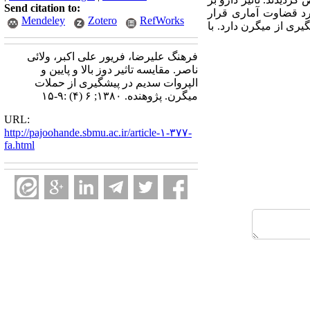
Send citation to:
 ثبت شد با آزمونMc NEMAR تاثیر هر دوز، مورد قضاوت آماری قرار
Mendeley
Zotero
RefWorks
رض کمتری در پیشگیری از میگرن دارد. با
فرهنگ علیرضا، فریور علی اکبر، ولائی
ناصر. مقایسه تاثیر دوز بالا و پایین و
الپروات سدیم در پیشگیری از حملات
میگرن. پژوهنده. ۱۳۸۰; ۶ (۴) :۹-۱۵
URL:
http://pajoohande.sbmu.ac.ir/article-۱-۳۷۷-
fa.html