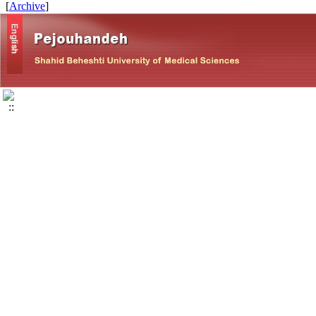
]
Archive
[